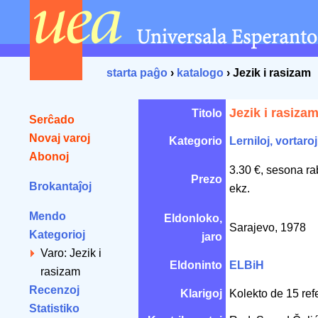
starta paĝo
›
katalogo
› Jezik i rasizam
Jezik i rasiza
Titolo
Serĉado
Novaj varoj
Kategorio
Lerniloj, vortaroj
Abonoj
3.30 €, sesona ra
Prezo
Brokantaĵoj
ekz.
Mendo
Eldonloko,
Sarajevo, 1978
Kategorioj
jaro
Varo: Jezik i
Eldoninto
ELBiH
rasizam
Recenzoj
Klarigoj
Kolekto de 15 refe
Statistiko