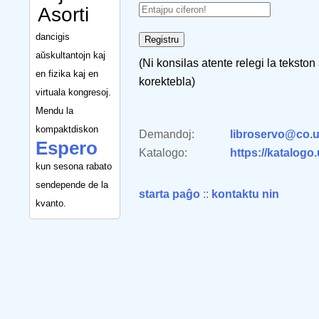
Asorti
dancigis
aŭskultantojn kaj
(Ni konsilas atente relegi la tekston
en fizika kaj en
korektebla)
virtuala kongresoj.
Mendu la
kompaktdiskon
Demandoj:
libroservo@co.u
Espero
Katalogo:
https://katalogo
kun sesona rabato
sendepende de la
starta paĝo
::
kontaktu nin
kvanto.