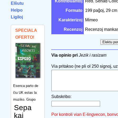
Kontribuantoj
Red. Senad Čoli
Elŝutu
Helpo
Formato
199 paĝoj, 29 c
Ligiloj
Karakterizoj
Mimeo
Recenzoj
Recenzoj mankas
SPECIALA
OFERTO!
Via opinio pri
Jezik i rasizam
Via pritakso (ne pli ol 250 signoj, uzu
Esenca parto de
ĉiu UK estas la
Subskribo:
muziko. Grupo
Sepa
kaj
Por kontroli vian E-lingvecon, bonv