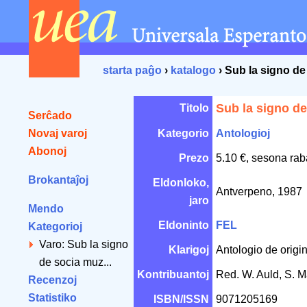
starta paĝo
›
katalogo
› Sub la signo d
Sub la signo d
Titolo
Serĉado
Novaj varoj
Kategorio
Antologioj
Abonoj
Prezo
5.10 €, sesona rab
Brokantaĵoj
Eldonloko,
Antverpeno, 1987
jaro
Mendo
Eldoninto
FEL
Kategorioj
Varo: Sub la signo
Klarigoj
Antologio de origi
de socia muz...
Kontribuantoj
Red. W. Auld, S. 
Recenzoj
Statistiko
ISBN/ISSN
9071205169