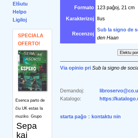
Elŝutu
Formato
123 paĝoj, 21 cm
Helpo
Karakterizoj
Ilus
Ligiloj
Sub la signo de 
Recenzoj
SPECIALA
den Haan
OFERTO!
Via opinio pri
Sub la signo de soc
Demandoj:
libroservo@co.u
Katalogo:
https://katalogo
Esenca parto de
ĉiu UK estas la
muziko. Grupo
starta paĝo
::
kontaktu nin
Sepa
kaj