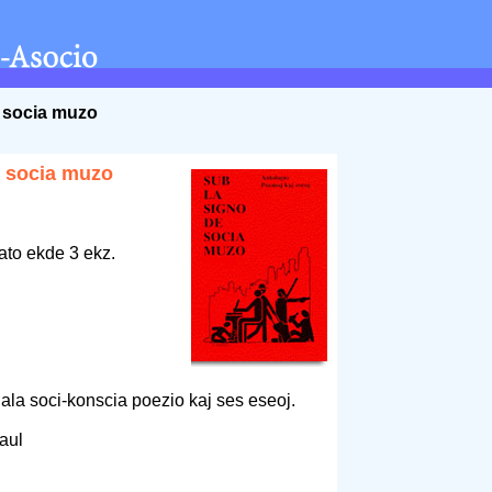
e socia muzo
e socia muzo
ato ekde 3 ekz.
nala soci-konscia poezio kaj ses eseoj.
Maul