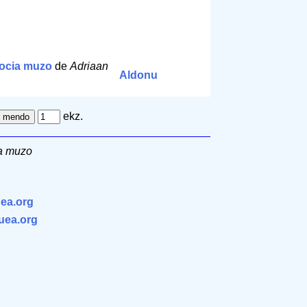
socia muzo
de
Adriaan
Aldonu
ekz.
ia muzo
ea.org
.uea.org