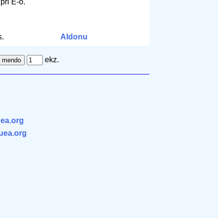
pri E-o.
.
Aldonu
ekz.
ea.org
.uea.org