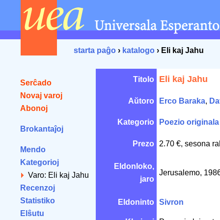
starta paĝo
›
katalogo
› Eli kaj Jahu
Eli kaj Jahu
Titolo
Serĉado
Novaj varoj
Aŭtoro
Erco Baraka
,
Da
Abonoj
Kategorio
Poezio originala
Brokantaĵoj
Prezo
2.70 €, sesona ra
Mendo
Kategorioj
Eldonloko,
Jerusalemo, 198
Varo: Eli kaj Jahu
jaro
Recenzoj
Statistiko
Eldoninto
Sivron
Elŝutu