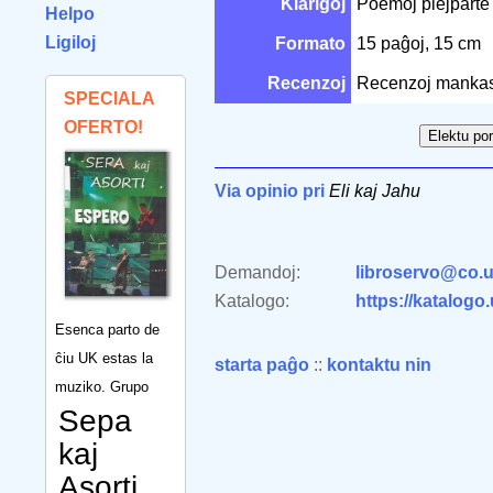
Klarigoj
Poemoj plejparte 
Helpo
Ligiloj
Formato
15 paĝoj, 15 cm
Recenzoj
Recenzoj mankas
SPECIALA
OFERTO!
Via opinio pri
Eli kaj Jahu
Demandoj:
libroservo@co.u
Katalogo:
https://katalogo
Esenca parto de
ĉiu UK estas la
starta paĝo
::
kontaktu nin
muziko. Grupo
Sepa
kaj
Asorti