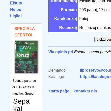
Kontribuantoj
Elektis kaj trad. 
Elŝutu
Helpo
Formato
203 paĝoj, 17 cm
Ligiloj
Karakterizoj
Fotoj
Recenzoj
Recenzoj mankas
SPECIALA
OFERTO!
Via opinio pri
Estona soveta poezi
Demandoj:
libroservo@co.u
Katalogo:
https://katalogo
Esenca parto de
ĉiu UK estas la
starta paĝo
::
kontaktu nin
muziko. Grupo
Sepa
kaj