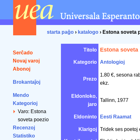
starta paĝo
›
katalogo
› Estona soveta 
Estona soveta
Titolo
Serĉado
Novaj varoj
Kategorio
Antologioj
Abonoj
1.80 €, sesona ra
Prezo
Brokantaĵoj
ekz.
Mendo
Eldonloko,
Tallinn, 1977
Kategorioj
jaro
Varo: Estona
Eldoninto
Eesti Raamat
soveta poezio
Recenzoj
Klarigoj
Tridek ses poetoj 
Statistiko