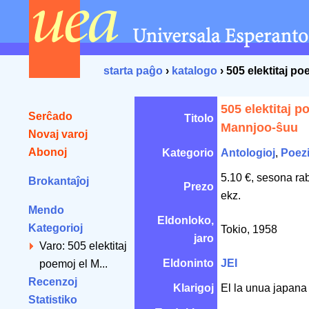
starta paĝo
›
katalogo
› 505 elektitaj p
505 elektitaj p
Serĉado
Titolo
Mannjoo-ŝuu
Novaj varoj
Abonoj
Kategorio
Antologioj
,
Poezi
5.10 €, sesona ra
Brokantaĵoj
Prezo
ekz.
Mendo
Eldonloko,
Kategorioj
Tokio, 1958
jaro
Varo: 505 elektitaj
Eldoninto
JEI
poemoj el M...
Recenzoj
Klarigoj
El la unua japana 
Statistiko