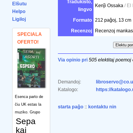
Tradukisto,
Elŝutu
Kenĵi Ossaka
/ El
lingvo
Helpo
Ligiloj
Formato
212 paĝoj, 13 cm
Recenzoj
Recenzoj mankas
SPECIALA
OFERTO!
Via opinio pri
505 elektitaj poemoj
Demandoj:
libroservo@co.u
Katalogo:
https://katalogo
Esenca parto de
ĉiu UK estas la
starta paĝo
::
kontaktu nin
muziko. Grupo
Sepa
kaj