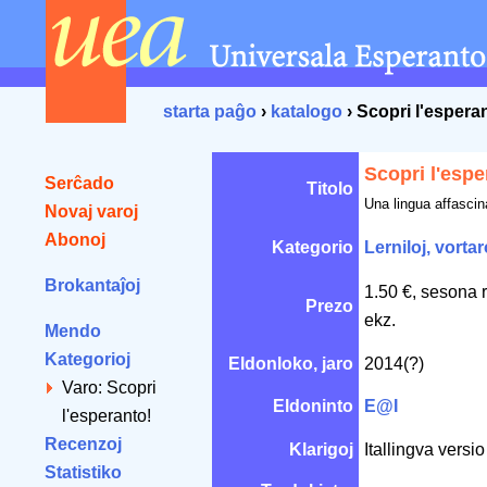
starta paĝo
›
katalogo
› Scopri l'espera
Scopri l'espe
Serĉado
Titolo
Una lingua affascin
Novaj varoj
Abonoj
Kategorio
Lerniloj, vortar
Brokantaĵoj
1.50 €, sesona 
Prezo
ekz.
Mendo
Kategorioj
Eldonloko, jaro
2014(?)
Varo: Scopri
Eldoninto
E@I
l'esperanto!
Recenzoj
Klarigoj
Itallingva vers
Statistiko