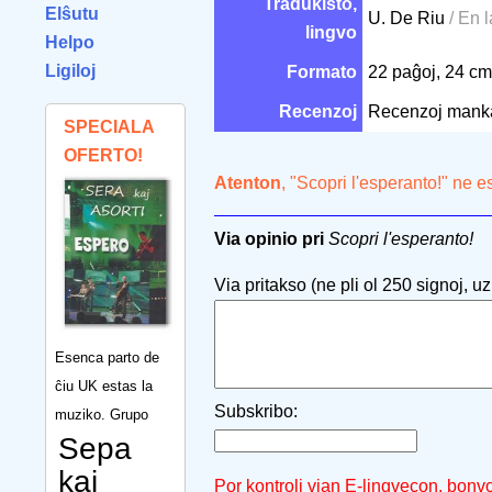
Tradukisto,
Elŝutu
U. De Riu
/ En l
lingvo
Helpo
Ligiloj
Formato
22 paĝoj, 24 c
Recenzoj
Recenzoj mank
SPECIALA
OFERTO!
Atenton
, "Scopri l'esperanto!" ne e
Via opinio pri
Scopri l'esperanto!
Via pritakso (ne pli ol 250 signoj, uzu
Esenca parto de
ĉiu UK estas la
Subskribo:
muziko. Grupo
Sepa
kaj
Por kontroli vian E-lingvecon, bonv