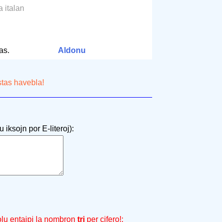
a italan
m
as.
Aldonu
stas havebla!
 iksojn por E-literoj):
olu entajpi la nombron
tri
per cifero!: