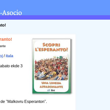
nto!
ranto!
ante
oj
/
itala
rabato ekde 3
io de "Malkovru Esperanton".