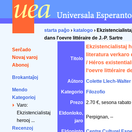
starta paĝo
›
katalogo
› Ekzistencialistaj
dans l'oevre littéraire de J.-P. Sartre
Ekzistencialistaj h
Serĉado
literatura verkaro 
Novaj varoj
Titolo
/ Héros existentia
Abonoj
l'oevre littéraire d
Brokantaĵoj
Aŭtoro
Colette Llech-Walter
Mendo
Kategorio
Filozofio
Kategorioj
Prezo
2.70 €, sesona rabato
Varo:
Ekzistencialistaj
Eldonloko,
Perpignan, --
herooj ...
jaro
Recenzoj
Eldoninto
Centre Culturel Espe