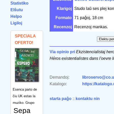
Statistiko
Klarigoj
Studo laŭ ses plej kon
Elŝutu
Helpo
Formato
71 paĝoj, 18 cm
Ligiloj
Recenzoj
Recenzoj mankas.
SPECIALA
OFERTO!
Via opinio pri
Ekzistencialistaj hero
Héros existentialistes dans l'oevre li
Demandoj:
libroservo@co.u
Katalogo:
https://katalogo
Esenca parto de
ĉiu UK estas la
starta paĝo
::
kontaktu nin
muziko. Grupo
Sepa