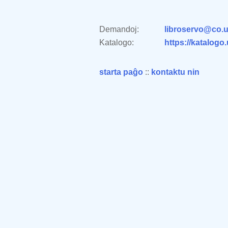
Demandoj:
libroservo@co.u
Katalogo:
https://katalogo
starta paĝo
::
kontaktu nin