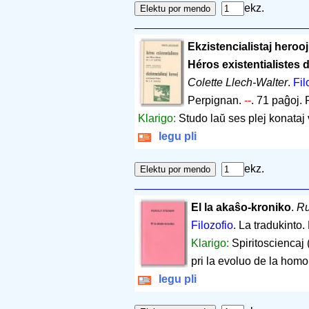
ekz.
Ekzistencialistaj herooj 
Héros existentialistes da
Colette Llech-Walter
.
Fil
Perpignan.
--
.
71 paĝoj
.
Klarigo:
Studo laŭ ses plej konataj 
legu pli
ekz.
El la akaŝo-kroniko
.
Ru
Filozofio
. La tradukinto
Klarigo:
Spiritosciencaj (
pri la evoluo de la homo,
legu pli