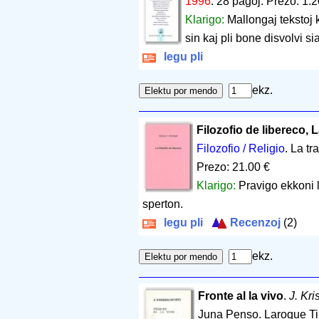
1996
.
28 paĝoj
.
Prezo: 1.2
Klarigo:
Mallongaj tekstoj 
sin kaj pli bone disvolvi si
legu pli
ekz.
Filozofio de libereco, 
Filozofio / Religio
. La t
Prezo: 21.00 €
Klarigo:
Pravigo ekkoni l
sperton.
legu pli
Recenzoj
(2)
ekz.
Fronte al la vivo
.
J. Kr
Juna Penso. Laroque T