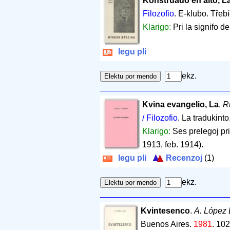
Konstruado en alto, L
Filozofio
. E-klubo. Třeb
Klarigo:
Pri la signifo d
legu pli
ekz.
Kvina evangelio, La
.
R
/ Filozofio
. La tradukint
Klarigo:
Ses prelegoj pri
1913, feb. 1914).
legu pli
Recenzoj
(1)
ekz.
Kvintesenco
.
A. López
Buenos Aires.
1981
.
102