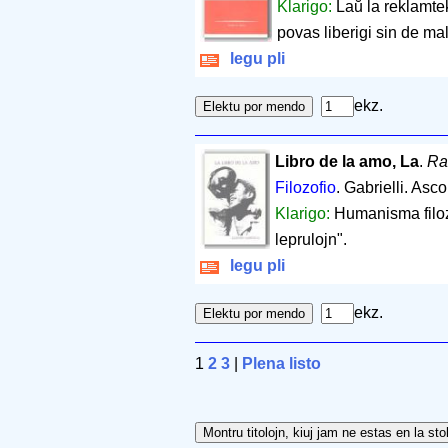
Klarigo:
Laŭ la reklamtek
povas liberigi sin de ma
legu pli
ekz.
Libro de la amo, La
.
Ra
Filozofio
. Gabrielli. Asc
Klarigo:
Humanisma filoz
leprulojn".
legu pli
ekz.
1
2
3
|
Plena listo