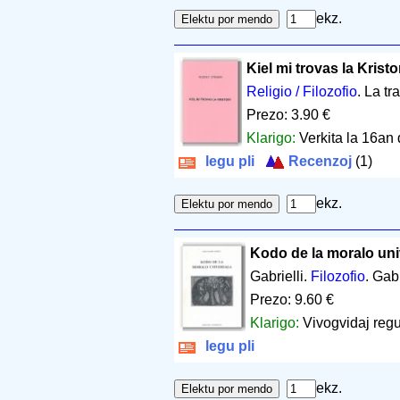
ekz.
Kiel mi trovas la Krist
Religio / Filozofio
. La t
Prezo: 3.90 €
Klarigo:
Verkita la 16an
legu pli
Recenzoj
(1)
ekz.
Kodo de la moralo uni
Gabrielli.
Filozofio
. Gab
Prezo: 9.60 €
Klarigo:
Vivogvidaj regul
legu pli
ekz.