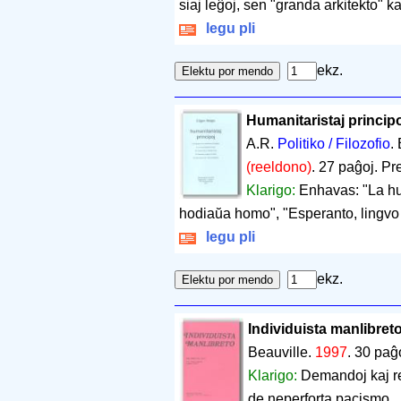
siaj leĝoj, sen "granda arkitekto" ka
legu pli
ekz.
Humanitaristaj princip
A.R.
Politiko / Filozofio
.
(reeldono)
.
27 paĝoj
.
Pre
Klarigo:
Enhavas: "La hum
hodiaŭa homo", "Esperanto, lingvo
legu pli
ekz.
Individuista manlibret
Beauville.
1997
.
30 paĝ
Klarigo:
Demandoj kaj re
de neperforta pacismo.