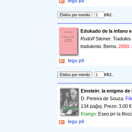
legu pli
ekz.
Edukado de la infano el
Rudolf Steiner
. Traduki
tradukinto. Berno.
2000
.
legu pli
ekz.
Einstein: la enigmo de
D. Pereira de Souza.
Fil
134 paĝoj
.
Prezo: 3.00 €
Klarigo:
Eseo pri la filozo
legu pli