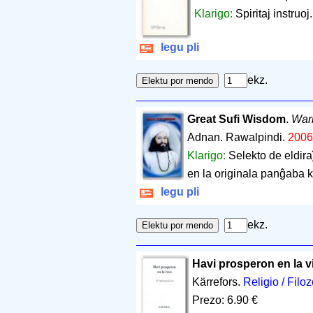
Klarigo:
Spiritaj instruoj.
legu pli
ekz.
Great Sufi Wisdom
.
War
Adnan. Rawalpindi.
2006
Klarigo:
Selekto de eldira
en la originala panĝaba k
legu pli
ekz.
Havi prosperon en la v
Kärrefors.
Religio / Filoz
Prezo: 6.90 €