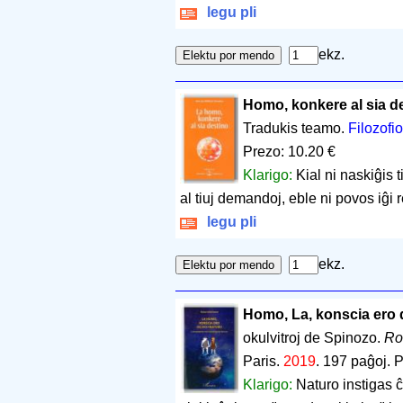
legu pli
ekz.
Homo, konkere al sia de
Tradukis teamo.
Filozofio
Prezo: 10.20 €
Klarigo:
Kial ni naskiĝis 
al tiuj demandoj, eble ni povos iĝi 
legu pli
ekz.
Homo, La, konscia ero
okulvitroj de Spinozo.
Ro
Paris.
2019
.
197 paĝoj
.
P
Klarigo:
Naturo instigas ĉ