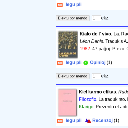
legu pli
ekz.
Kialo de l' vivo, La
. Ra
Léon Denis
. Tradukis A
1982
.
47 paĝoj
.
Prezo: 
legu pli
Opinioj
(1)
ekz.
Kiel karmo efikas
.
Rudo
Filozofio
. La tradukinto.
Klarigo:
Prezento el ant
legu pli
Recenzoj
(1)