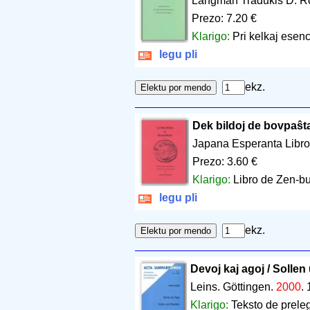
Langman Tradukis D. R
Prezo: 7.20 €
Klarigo:
Pri kelkaj esen
legu pli
ekz.
Dek bildoj de bovpaŝt
Japana Esperanta Libro
Prezo: 3.60 €
Klarigo:
Libro de Zen-bu
legu pli
ekz.
Devoj kaj agoj / Solle
Leins. Göttingen.
2000
.
Klarigo:
Teksto de preleg