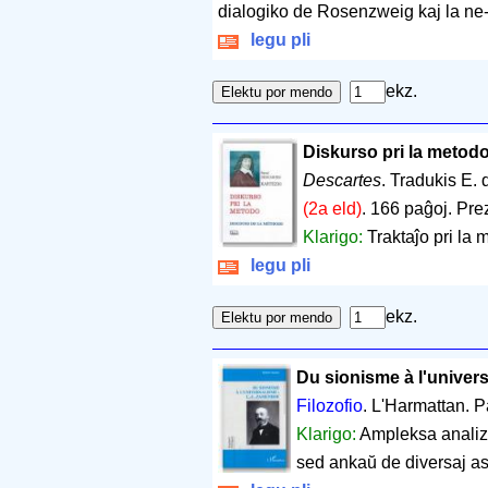
dialogiko de Rosenzweig kaj la ne-
legu pli
ekz.
Diskurso pri la metod
Descartes
. Tradukis E. 
(2a eld)
.
166 paĝoj
.
Pre
Klarigo:
Traktaĵo pri la 
legu pli
ekz.
Du sionisme à l'univer
Filozofio
. L'Harmattan. P
Klarigo:
Ampleksa analizo
sed ankaŭ de diversaj as