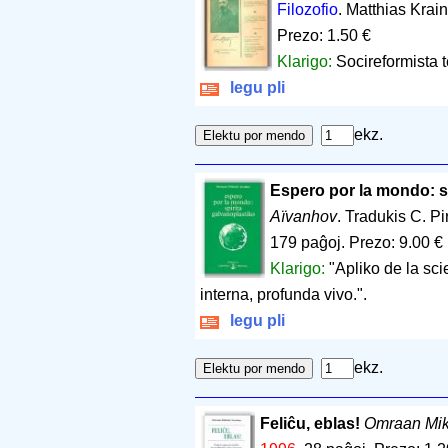
Filozofio
. Matthias Krai
Prezo: 1.50 €
Klarigo:
Socireformista t
legu pli
ekz.
Espero por la mondo: sp
Aïvanhov
. Tradukis C. Pi
179 paĝoj
.
Prezo: 9.00 €
Klarigo:
"Apliko de la scie
interna, profunda vivo.".
legu pli
ekz.
Feliĉu, eblas!
Omraan Mik