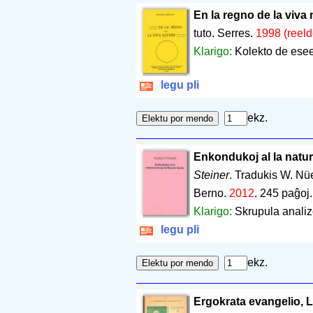
En la regno de la viva
tuto. Serres.
1998 (reel
Klarigo:
Kolekto de eseet
legu pli
ekz.
Enkondukoj al la natur
Steiner
. Tradukis W. N
Berno.
2012
.
245 paĝoj
Klarigo:
Skrupula analiz
legu pli
ekz.
Ergokrata evangelio, 