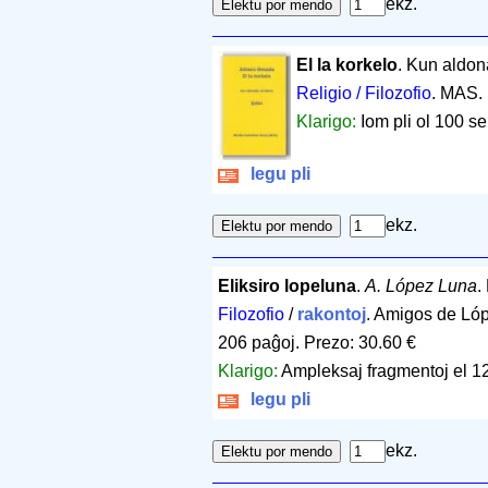
ekz.
El la korkelo
. Kun aldona
Religio / Filozofio
. MAS.
Klarigo:
Iom pli ol 100 se
legu pli
ekz.
Eliksiro lopeluna
.
A. López Luna
.
Filozofio
/
rakontoj
. Amigos de Ló
206 paĝoj
.
Prezo: 30.60 €
Klarigo:
Ampleksaj fragmentoj el 12
legu pli
ekz.