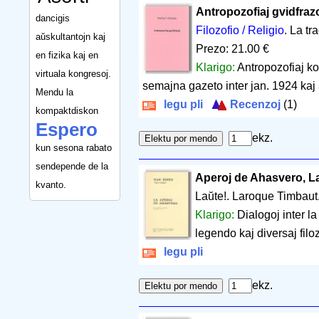
Antropozofiaj gvidfraz
dancigis
Filozofio / Religio
. La tr
aŭskultantojn kaj
Prezo: 21.00 €
en fizika kaj en
Klarigo:
Antropozofiaj ko
virtuala kongresoj.
semajna gazeto inter jan. 1924 kaj 
Mendu la
legu pli
Recenzoj
(1)
kompaktdiskon
Espero
ekz.
kun sesona rabato
sendepende de la
Aperoj de Ahasvero, L
kvanto.
Laŭte!. Laroque Timbaut
Klarigo:
Dialogoj inter l
legendo kaj diversaj filozof
legu pli
ekz.