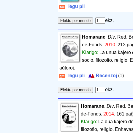
legu pli
ekz.
Homarane
.
Div
. Red. Be
de-Fonds.
2010
.
213 pa
Klarigo:
La unua kajero 
socio, filozofio, religio
aŭtoroj.
legu pli
Recenzoj
(1)
ekz.
Homarane
.
Div
. Red. Be
de-Fonds.
2014
.
161 paĝ
Klarigo:
La dua kajero de
filozofio, religio. Enhav