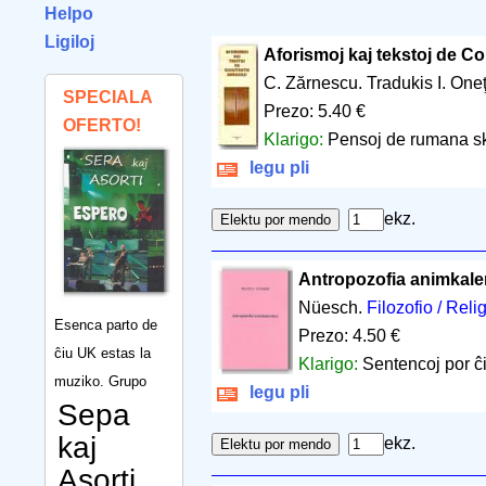
Helpo
Ligiloj
Aforismoj kaj tekstoj de C
C. Zărnescu. Tradukis I. One
SPECIALA
Prezo: 5.40 €
OFERTO!
Klarigo:
Pensoj de rumana sku
legu pli
ekz.
Antropozofia animkal
Nüesch.
Filozofio / Reli
Esenca parto de
Prezo: 4.50 €
ĉiu UK estas la
Klarigo:
Sentencoj por ĉi
muziko. Grupo
legu pli
Sepa
kaj
ekz.
Asorti