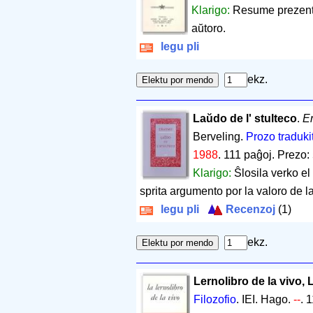
Klarigo:
Resume prezentas
aŭtoro.
legu pli
ekz.
Laŭdo de l' stulteco
.
E
Berveling.
Prozo tradukit
1988
.
111 paĝoj
.
Prezo: 
Klarigo:
Ŝlosila verko el
sprita argumento por la valoro de l
legu pli
Recenzoj
(1)
ekz.
Lernolibro de la vivo, 
Filozofio
. IEI. Hago.
--
.
1