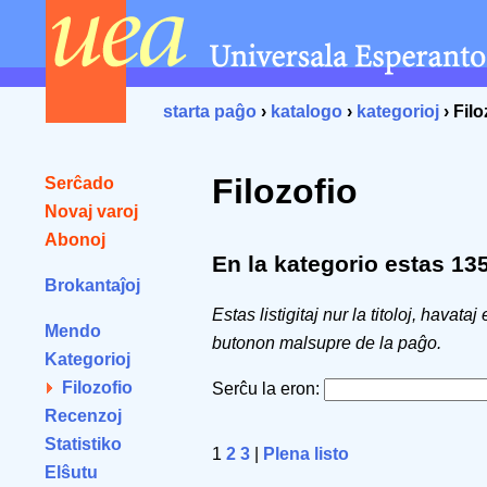
starta paĝo
›
katalogo
›
kategorioj
› Filo
Filozofio
Serĉado
Novaj varoj
Abonoj
En la kategorio estas 135 
Brokantaĵoj
Estas listigitaj nur la titoloj, havataj
Mendo
butonon malsupre de la paĝo.
Kategorioj
Filozofio
Serĉu la eron:
Recenzoj
Statistiko
1
2
3
|
Plena listo
Elŝutu