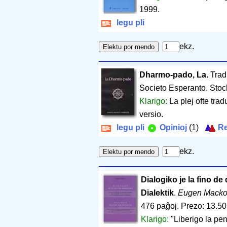
1999.
legu pli
ekz.
Dharmo-pado, La
. Tra
Societo Esperanto. Sto
Klarigo:
La plej ofte tra
versio.
legu pli
Opinioj
(1)
Re
ekz.
Dialogiko je la fino de
Dialektik
.
Eugen Mack
476 paĝoj
.
Prezo: 13.50
Klarigo:
"Liberigo la pe