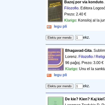
Bazoj por via konduto
Filozofio
. Editora Logos
Prezo: 2.40 €
Klarigo:
Konsiloj al la j
legu pli
ekz.
Bhagavad-Gita
. Sublim
Lorenz.
Filozofio / Relig
96 paĝoj
.
Prezo: 3.00 €
Klarigo:
Unu el la sankt
legu pli
ekz.
De kie? Kien? Kaj kiel