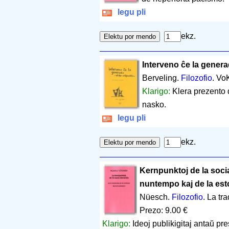
legu pli
ekz.
Interveno ĉe la gener
Berveling.
Filozofio
. Vo
Klarigo:
Klera prezento d
nasko.
legu pli
ekz.
Kernpunktoj de la soci
nuntempo kaj de la est
Nüesch.
Filozofio
. La tr
Prezo: 9.00 €
Klarigo:
Ideoj publikigitaj antaŭ pr