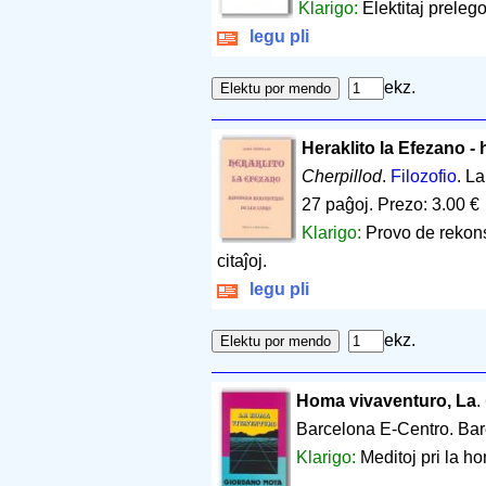
Klarigo:
Elektitaj preleg
legu pli
ekz.
Heraklito la Efezano - 
Cherpillod
.
Filozofio
. L
27 paĝoj
.
Prezo: 3.00 €
Klarigo:
Provo de rekons
citaĵoj.
legu pli
ekz.
Homa vivaventuro, La
.
Barcelona E-Centro. Ba
Klarigo:
Meditoj pri la h