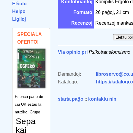
Kontribuantoj
Kompilis Ergoto 
Elŝutu
Helpo
Formato
26 paĝoj, 21 cm
Ligiloj
Recenzoj
Recenzoj mankas
SPECIALA
OFERTO!
Via opinio pri
Psikotransformismo
Demandoj:
libroservo@co.u
Katalogo:
https://katalogo
Esenca parto de
starta paĝo
::
kontaktu nin
ĉiu UK estas la
muziko. Grupo
Sepa
kaj