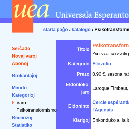
starta paĝo
›
katalogo
› Psikotransfor
Psikotransfor
Serĉado
Titolo
Por nova maniero de
Novaj varoj
Abonoj
Kategorio
Filozofio
Prezo
0.90 €, sesona ra
Brokantaĵoj
Eldonloko,
Mendo
Laroque Timbaut
jaro
Kategorioj
Cercle espéranti
Varo:
Eldoninto
l'Agenais
Psikotransformismo
Recenzoj
Klarigoj
Enkonduko al la 
Statistiko