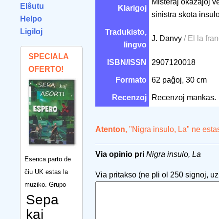
Misteraj okazaĵoj v
Elŝutu
Klarigoj
sinistra skota insulo
Helpo
Ligiloj
Tradukisto,
J. Danvy
/ El la fra
lingvo
SPECIALA
ISBN/ISSN
2907120018
OFERTO!
Formato
62 paĝoj, 30 cm
Recenzoj
Recenzoj mankas.
Atenton
, "Nigra insulo, La" ne est
Via opinio pri
Nigra insulo, La
Esenca parto de
ĉiu UK estas la
Via pritakso (ne pli ol 250 signoj, uzu
muziko. Grupo
Sepa
kaj