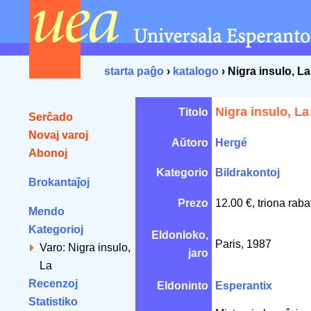
starta paĝo
›
katalogo
› Nigra insulo, La
Nigra insulo, La
Titolo
Serĉado
Novaj varoj
Aŭtoro
Hergé
Abonoj
Kategorio
Bildrakontoj
Brokantaĵoj
Prezo
12.00 €, triona rab
Mendo
Kategorioj
Eldonloko,
Paris, 1987
Varo: Nigra insulo,
jaro
La
Recenzoj
Eldoninto
Esperantix
Statistiko