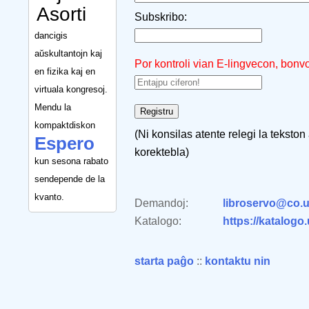
Asorti
Subskribo:
dancigis
aŭskultantojn kaj
Por kontroli vian E-lingvecon, bonv
en fizika kaj en
virtuala kongresoj.
Mendu la
kompaktdiskon
(Ni konsilas atente relegi la tekston
Espero
korektebla)
kun sesona rabato
sendepende de la
kvanto.
Demandoj:
libroservo@co.u
Katalogo:
https://katalogo
starta paĝo
::
kontaktu nin