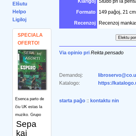
Klarigoj
Studo pri la pens
Elŝutu
Helpo
Formato
149 paĝoj, 21 c
Ligiloj
Recenzoj
Recenzoj manka
SPECIALA
OFERTO!
Via opinio pri
Rekta pensado
Demandoj:
libroservo@co.u
Katalogo:
https://katalogo
Esenca parto de
starta paĝo
::
kontaktu nin
ĉiu UK estas la
muziko. Grupo
Sepa
kaj