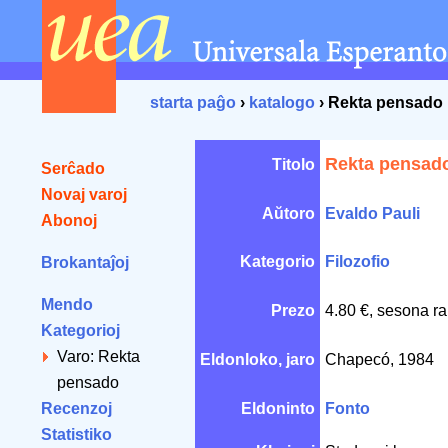
starta paĝo
›
katalogo
› Rekta pensado
Rekta pensad
Titolo
Serĉado
Novaj varoj
Aŭtoro
Evaldo Pauli
Abonoj
Kategorio
Filozofio
Brokantaĵoj
Mendo
Prezo
4.80 €, sesona ra
Kategorioj
Varo: Rekta
Eldonloko, jaro
Chapecó, 1984
pensado
Recenzoj
Eldoninto
Fonto
Statistiko