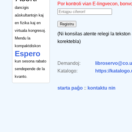
Por kontroli vian E-lingvecon, bonv
dancigis
aŭskultantojn kaj
en fizika kaj en
virtuala kongresoj.
(Ni konsilas atente relegi la tekston
Mendu la
korektebla)
kompaktdiskon
Espero
kun sesona rabato
Demandoj:
libroservo@co.u
sendepende de la
Katalogo:
https://katalogo
kvanto.
starta paĝo
::
kontaktu nin