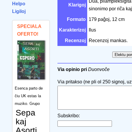
Dua, pliampleksigita
Helpo
Klarigoj
sinonimo por riĉa ka
Ligiloj
Formato
179 paĝoj, 12 cm
SPECIALA
Karakterizoj
Ilus
OFERTO!
Recenzoj
Recenzoj mankas.
Via opinio pri
Duonvoĉe
Via pritakso (ne pli ol 250 signoj, uzu
Esenca parto de
ĉiu UK estas la
muziko. Grupo
Sepa
Subskribo:
kaj
Asorti