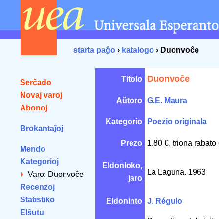
starta paĝo
›
katalogo
› Duonvoĉe
Duonvoĉe
Titolo
Serĉado
Novaj varoj
Aŭtoro
G.E. Maura
Abonoj
Kategorio
Poezio originala
Brokantaĵoj
Prezo
1.80 €, triona rabato
Mendo
Kategorioj
Eldonloko,
La Laguna, 1963
Varo: Duonvoĉe
jaro
Recenzoj
Statistiko
Eldoninto
J. Régulo
Elŝutu