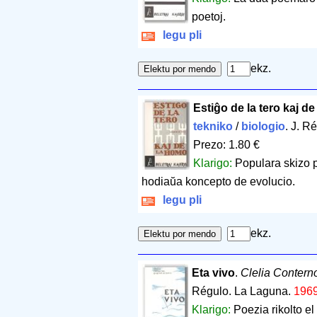
poetoj.
legu pli
ekz.
Estiĝo de la tero kaj d
tekniko
/
biologio
. J. R
Prezo: 1.80 €
Klarigo:
Populara skizo pr
hodiaŭa koncepto de evolucio.
legu pli
ekz.
Eta vivo
.
Clelia Conterno
Régulo. La Laguna.
196
Klarigo:
Poezia rikolto el