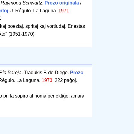
Raymond Schwartz
.
Prozo originala
/
ntoj
. J. Régulo. La Laguna.
1971
.
€
 kaj poeziaj, spritaj kaj vortludaj. Enestas
kto" (1951-1970).
Pío Baroja
. Tradukis F. de Diego.
Prozo
. Régulo. La Laguna.
1973
.
222 paĝoj
.
 pri la sopiro al homa perfektiĝo: amara,