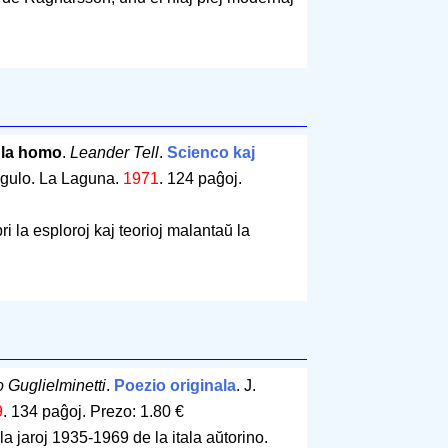
e la homo
.
Leander Tell
.
Scienco kaj
égulo. La Laguna.
1971
.
124 paĝoj
.
i la esploroj kaj teorioj malantaŭ la
 Guglielminetti
.
Poezio originala
. J.
9
.
134 paĝoj
.
Prezo: 1.80 €
 la jaroj 1935-1969 de la itala aŭtorino.