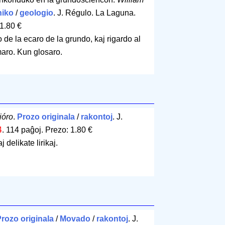
niko
/
geologio
. J. Régulo. La Laguna.
1.80 €
o de la ecaro de la grundo, kaj rigardo al
maro. Kun glosaro.
ióro
.
Prozo originala
/
rakontoj
. J.
4
.
114 paĝoj
.
Prezo: 1.80 €
 delikate lirikaj.
rozo originala
/
Movado
/
rakontoj
. J.