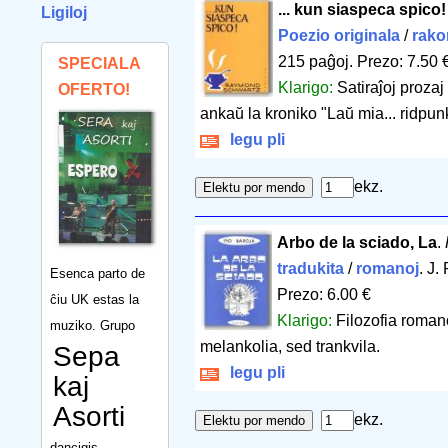
... kun siaspeca spico!
Ligiloj
Poezio originala
/
rako
215 paĝoj
.
Prezo: 7.50 
SPECIALA
Klarigo:
Satiraĵoj prozaj
OFERTO!
ankaŭ la kroniko "Laŭ mia... ridpun
legu pli
ekz.
Arbo de la sciado, La
.
tradukita
/
romanoj
. J
Esenca parto de
Prezo: 6.00 €
ĉiu UK estas la
Klarigo:
Filozofia romano
muziko. Grupo
melankolia, sed trankvila.
Sepa
legu pli
kaj
Asorti
ekz.
dancigis