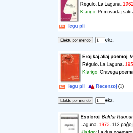
Régulo. La Laguna.
196
Klarigo:
Primovadaj satira
legu pli
ekz.
Eroj kaj aliaj poemoj
.
M
Régulo. La Laguna.
195
Klarigo:
Gravega poemar
legu pli
Recenzoj
(1)
ekz.
Esploroj
.
Baldur Ragna
Laguna.
1973
.
112 paĝoj
Klarigo:
La dua poemaro 