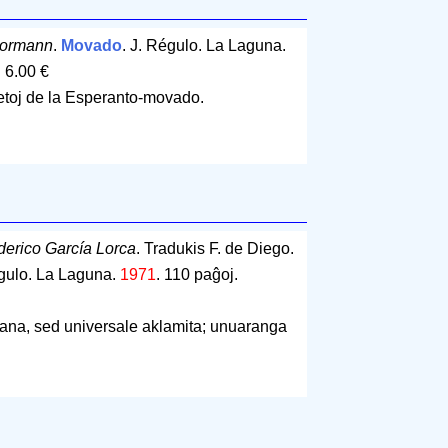
Bormann
.
Movado
. J. Régulo. La Laguna.
 6.00 €
cetoj de la Esperanto-movado.
derico García Lorca
. Tradukis F. de Diego.
égulo. La Laguna.
1971
.
110 paĝoj
.
ana, sed universale aklamita; unuaranga