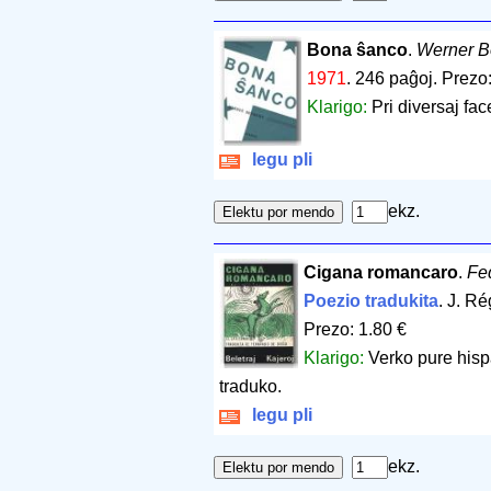
Bona ŝanco
.
Werner 
1971
.
246 paĝoj
.
Prezo:
Klarigo:
Pri diversaj fa
legu pli
ekz.
Cigana romancaro
.
Fe
Poezio tradukita
. J. R
Prezo: 1.80 €
Klarigo:
Verko pure hisp
traduko.
legu pli
ekz.