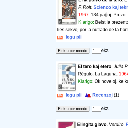
F. Rolt
.
Scienco kaj tek
1967
.
134 paĝoj
.
Prezo: 
Klarigo:
Belstila prezent
ties sekvoj por la nutrado de la ho
legu pli
ekz.
El tero kaj etero
.
Julia P
Régulo. La Laguna.
196
Klarigo:
Ok noveloj, kelkaj
legu pli
Recenzoj
(1)
ekz.
Elingita glavo
.
Verdiro
.
P