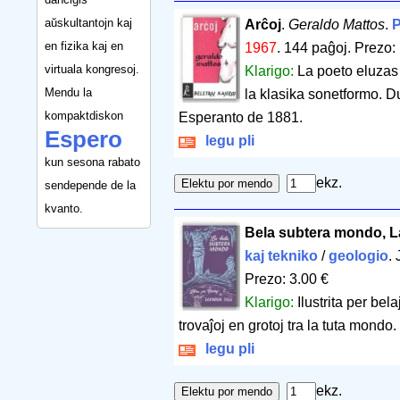
aŭskultantojn kaj
Arĉoj
.
Geraldo Mattos
.
P
en fizika kaj en
1967
.
144 paĝoj
.
Prezo: 
virtuala kongresoj.
Klarigo:
La poeto eluzas 
Mendu la
la klasika sonetformo. Du
kompaktdiskon
Esperanto de 1881.
Espero
legu pli
kun sesona rabato
ekz.
sendepende de la
kvanto.
Bela subtera mondo, L
kaj tekniko
/
geologio
.
Prezo: 3.00 €
Klarigo:
Ilustrita per bel
trovaĵoj en grotoj tra la tuta mondo.
legu pli
ekz.