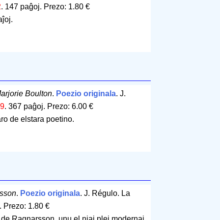
2
.
147 paĝoj
.
Prezo: 1.80 €
ĵoj.
arjorie Boulton
.
Poezio originala
. J.
9
.
367 paĝoj
.
Prezo: 6.00 €
o de elstara poetino.
rsson
.
Poezio originala
. J. Régulo. La
.
Prezo: 1.80 €
de Ragnarsson, unu el niaj plej modernaj