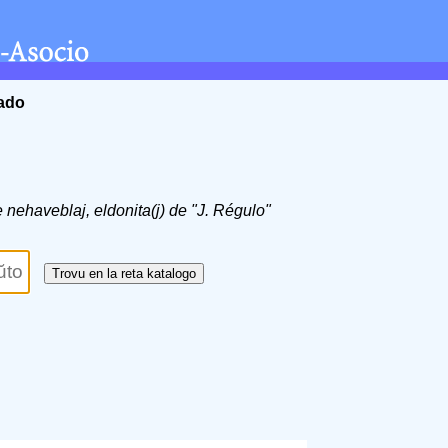
ĉado
de nehaveblaj, eldonita(j) de "J. Régulo"