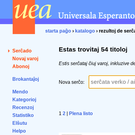
starta paĝo
›
katalogo
› rezultoj de ser
Estas trovitaj 54 titoloj
Serĉado
Novaj varoj
Estis serĉataj ĉiuj varoj, inkluzive 
Abonoj
Brokantaĵoj
Nova serĉo:
Mendo
Kategorioj
Recenzoj
1
2
|
Plena listo
Statistiko
Elŝutu
Helpo