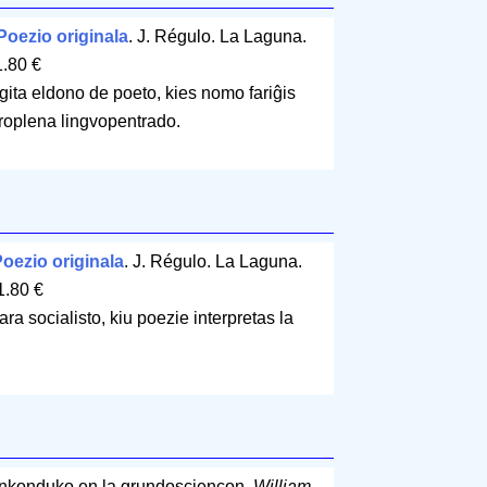
Poezio originala
. J. Régulo. La Laguna.
1.80 €
gita eldono de poeto, kies nomo fariĝis
uroplena lingvopentrado.
oezio originala
. J. Régulo. La Laguna.
1.80 €
a socialisto, kiu poezie interpretas la
Enkonduko en la grundosciencon.
William