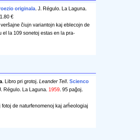
oezio originala
. J. Régulo. La Laguna.
1.80 €
verŝajne ĉiujn variantojn kaj eblecojn de
 el la 109 sonetoj estas en la pra-
a
. Libro pri grotoj.
Leander Tell
.
Scienco
 J. Régulo. La Laguna.
1959
.
95 paĝoj
.
aj fotoj de naturfenomenoj kaj arĥeologiaj