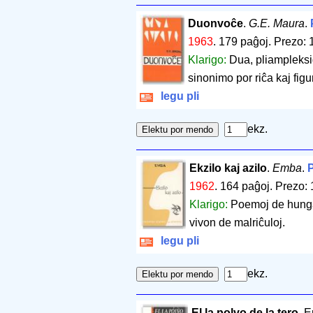
Duonvoĉe
.
G.E. Maura
.
1963
.
179 paĝoj
.
Prezo: 
Klarigo:
Dua, pliampleksi
sinonimo por riĉa kaj fig
legu pli
ekz.
Ekzilo kaj azilo
.
Emba
.
P
1962
.
164 paĝoj
.
Prezo: 
Klarigo:
Poemoj de hungar
vivon de malriĉuloj.
legu pli
ekz.
El la polvo de la tero
. 