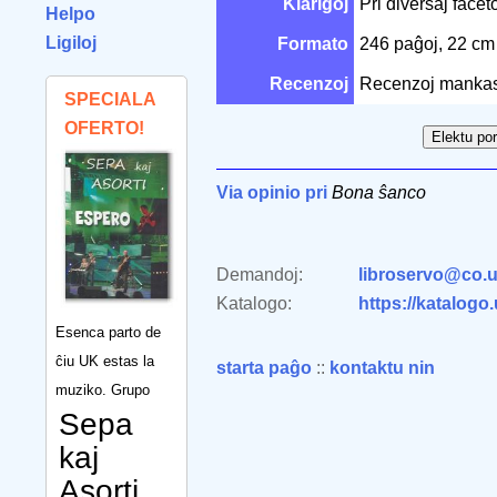
Klarigoj
Pri diversaj face
Helpo
Ligiloj
Formato
246 paĝoj, 22 c
Recenzoj
Recenzoj mankas
SPECIALA
OFERTO!
Via opinio pri
Bona ŝanco
Demandoj:
libroservo@co.u
Katalogo:
https://katalogo
Esenca parto de
ĉiu UK estas la
starta paĝo
::
kontaktu nin
muziko. Grupo
Sepa
kaj
Asorti