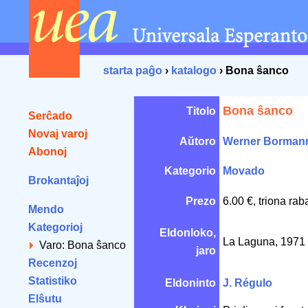
starta paĝo
›
katalogo
› Bona ŝanco
Bona ŝanco
Titolo
Serĉado
Novaj varoj
Aŭtoro
Werner Borman
Abonoj
Kategorio
Movado
Brokantaĵoj
Prezo
6.00 €, triona rab
Mendo
Kategorioj
Eldonloko,
La Laguna, 1971
Varo: Bona ŝanco
jaro
Recenzoj
Statistiko
Eldoninto
J. Régulo
Elŝutu