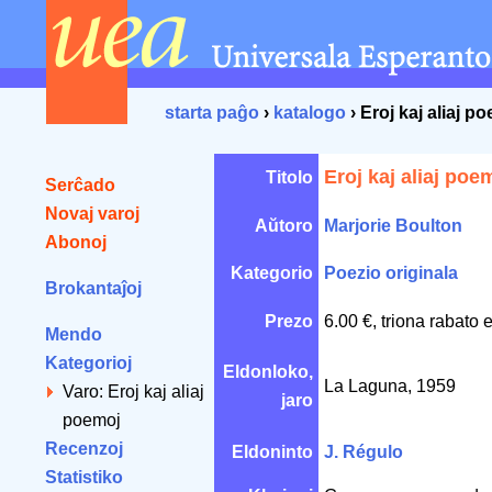
starta paĝo
›
katalogo
› Eroj kaj aliaj p
Eroj kaj aliaj poe
Titolo
Serĉado
Novaj varoj
Aŭtoro
Marjorie Boulton
Abonoj
Kategorio
Poezio originala
Brokantaĵoj
Prezo
6.00 €, triona rabato 
Mendo
Kategorioj
Eldonloko,
La Laguna, 1959
Varo: Eroj kaj aliaj
jaro
poemoj
Recenzoj
Eldoninto
J. Régulo
Statistiko