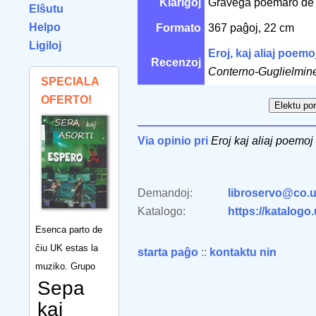
Klarigoj
Gravega poemaro de e
Elŝutu
Helpo
Formato
367 paĝoj, 22 cm
Ligiloj
Eroj, kaj aliaj poemo
Recenzoj
Conterno-Guglielmine
SPECIALA
OFERTO!
Via opinio pri
Eroj kaj aliaj poemoj
Demandoj:
libroservo@co.u
Katalogo:
https://katalogo
Esenca parto de
ĉiu UK estas la
starta paĝo
::
kontaktu nin
muziko. Grupo
Sepa
kaj