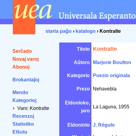
starta paĝo
›
katalogo
› Kontralte
Kontralte
Titolo
Serĉado
Novaj varoj
Aŭtoro
Marjorie Boulton
Abonoj
Kategorio
Poezio originala
Brokantaĵoj
Prezo
Nehavebla
Mendo
Kategorioj
Eldonloko,
La Laguna, 1955
Varo: Kontralte
jaro
Recenzoj
Statistiko
Eldoninto
J. Régulo
Elŝutu