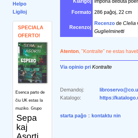
Klarigoj
Impona debuta poem
Helpo
Ligiloj
Formato
286 paĝoj, 22 cm
Recenzo
de
Clelia
Recenzoj
SPECIALA
Guglielminetti
OFERTO!
Atenton
, "Kontralte" ne estas have
Via opinio pri
Kontralte
Demandoj:
libroservo@co.u
Esenca parto de
Katalogo:
https://katalogo
ĉiu UK estas la
muziko. Grupo
Sepa
starta paĝo
::
kontaktu nin
kaj
Asorti