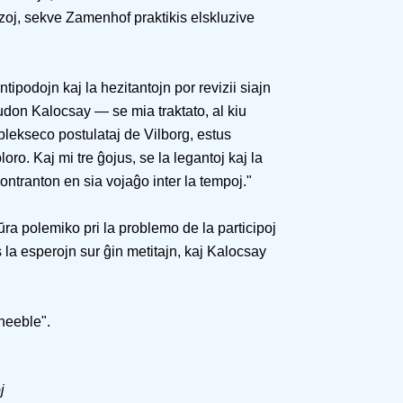
zoj, sekve Zamenhof praktikis elskluzive
tipodojn kaj la hezitantojn por revizii siajn
studon Kalocsay — se mia traktato, al kiu
lekseco postulataj de Vilborg, estus
ploro. Kaj mi tre ĝojus, se la legantoj kaj la
ontranton en sia vojaĝo inter la tempoj."
ŭra polemiko pri la problemo de la participoj
a esperojn sur ĝin metitajn, kaj Kalocsay
 neeble".
j