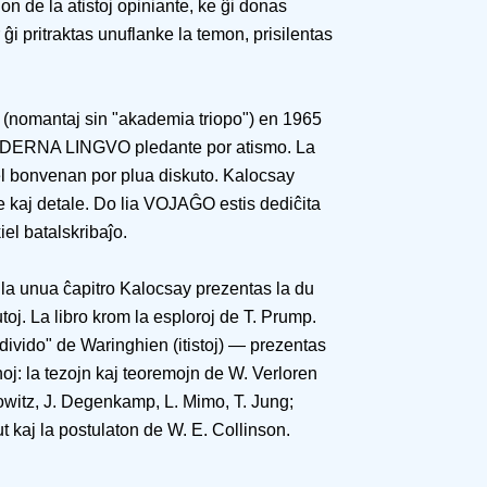
non de la atistoj opiniante, ke ĝi donas
ĝi pritraktas unuflanke la temon, prisilentas
z (nomantaj sin "akademia triopo") en 1965
DERNA LINGVO pledante por atismo. La
kiel bonvenan por plua diskuto. Kalocsay
e kaj detale. Do lia VOJAĜO estis dediĉita
iel batalskribaĵo.
a unua ĉapitro Kalocsay prezentas la du
utoj. La libro krom la esploroj de T. Prump.
ivido" de Waringhien (itistoj) — prezentas
noj: la tezojn kaj teoremojn de W. Verloren
owitz, J. Degenkamp, L. Mimo, T. Jung;
 kaj la postulaton de W. E. Collinson.