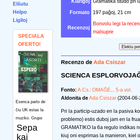
Klarigoj
Gramatika studo pri 
Elŝutu
Helpo
Formato
197 paĝoj, 21 cm
Ligiloj
Bonvolu legi la recen
Recenzoj
malsupre
SPECIALA
OFERTO!
Recenzo de
Ada Csiszar
SCIENCA ESPLORVOJA
Fonto:
A.Cs.: OMAĜE... 5-a vol.
Aldonita de
Ada Csiszar
(2004-06-
Esenca parto de
ĉiu UK estas la
Pri la particip-uzado en la pasiva 
muziko. Grupo
problemo) estis duboj jam en la fr
Sepa
GRAMATIKO la 6a regulo indikas nur
kaj
kiuj oni esprimas la manieron, kiel 