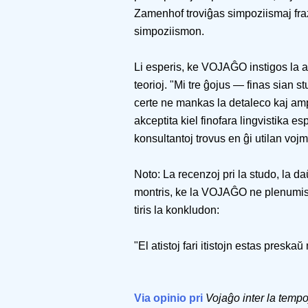
Zamenhof troviĝas simpoziismaj fra
simpoziismon.
Li esperis, ke VOJAĜO instigos la an
teorioj. "Mi tre ĝojus — finas sian 
certe ne mankas la detaleco kaj amp
akceptita kiel finofara lingvistika es
konsultantoj trovus en ĝi utilan vojm
Noto: La recenzoj pri la studo, la da
montris, ke la VOJAĜO ne plenumis l
tiris la konkludon:
"El atistoj fari itistojn estas preskaŭ
Via opinio pri
Vojaĝo inter la tempo