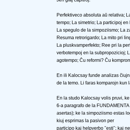
Perfektiveco absoluta aŭ relativa; La
tempo; La simetrio; La participoj en
La spegulo de la simpoziismo; La z
Resuma retrorigardo; La mito pri lin
La pluskvamperfekto; Ree pri la perf
verbotempoj en la subpropozicioj; La 
agotempo; Ĉu reformi? Ĉu kompromi
En ili Kalocsay funde analizas ĉiujn 
de la temo. Li faras komparojn kun la
En la studo Kalocsay volis pruvi, ke
6-a paragrafo de la FUNDAMENTA G
asertas); ke la simpoziismo estas log
kiuj esprimas la pasivon per
participo kaj helpverbo "esti"; kaj