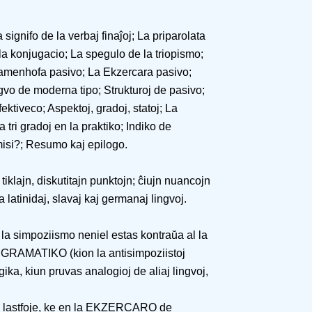
 signifo de la verbaj finaĵoj; La priparolata
 la konjugacio; La spegulo de la triopismo;
amenhofa pasivo; La Ekzercara pasivo;
gvo de moderna tipo; Strukturoj de pasivo;
ektiveco; Aspektoj, gradoj, statoj; La
tri gradoj en la praktiko; Indiko de
si?; Resumo kaj epilogo.
tiklajn, diskutitajn punktojn; ĉiujn nuancojn
 latinidaj, slavaj kaj germanaj lingvoj.
 la simpoziismo neniel estas kontraŭa al la
RAMATIKO (kion la antisimpoziistoj
ika, kiun pruvas analogioj de aliaj lingvoj,
 ne lastfoje, ke en la EKZERCARO de