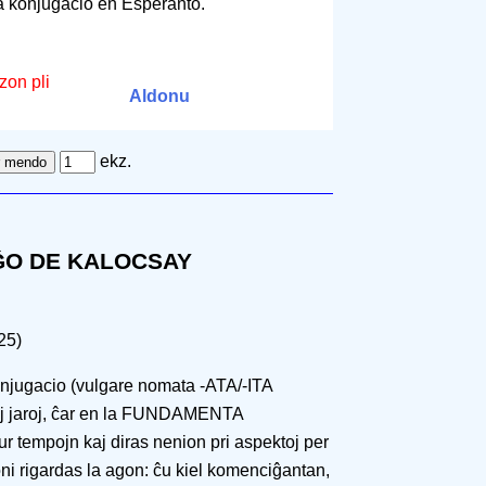
la konjugacio en Esperanto.
zon pli
Aldonu
ekz.
ĜO DE KALOCSAY
25)
konjugacio (vulgare nomata -ATA/-ITA
uaj jaroj, ĉar en la FUNDAMENTA
 tempojn kaj diras nenion pri aspektoj per
oni rigardas la agon: ĉu kiel komenciĝantan,