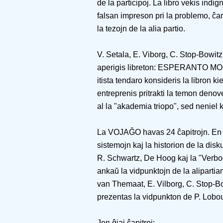
de la participoj. La libro vekis indig
falsan impreson pri la problemo, ĉar 
la tezojn de la alia partio.
V. Setala, E. Viborg, C. Stop-Bowit
aperigis libreton: ESPERANTO MO
itista tendaro konsideris la libron 
entreprenis pritrakti la temon denov
al la "akademia triopo", sed neniel k
La VOJAĜO havas 24 ĉapitrojn. En l
sistemojn kaj la historion de la disk
R. Schwartz, De Hoog kaj la "Verbod
ankaŭ la vidpunktojn de la alipartia
van Themaat, E. Vilborg, C. Stop-B
prezentas la vidpunkton de P. Lobout
Jen ĝiaj ĉapitroj: