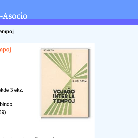
tempoj
empoj
ekde 3 ekz.
bindo,
89)