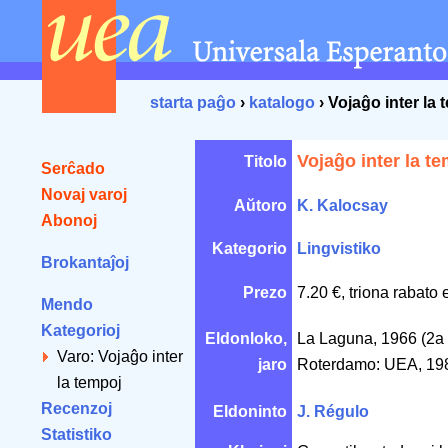
starta paĝo
›
katalogo
› Vojaĝo inter la 
Vojaĝo inter la t
Titolo
Serĉado
Novaj varoj
Aŭtoro
K. Kalocsay
Abonoj
Kategorio
Lingvistiko
Brokantaĵoj
Prezo
7.20 €, triona rabato 
Mendo
Kategorioj
Eldonloko,
La Laguna, 1966 (2a 
Varo: Vojaĝo inter
jaro
Roterdamo: UEA, 19
la tempoj
Recenzoj
Eldoninto
J. Régulo
Statistiko