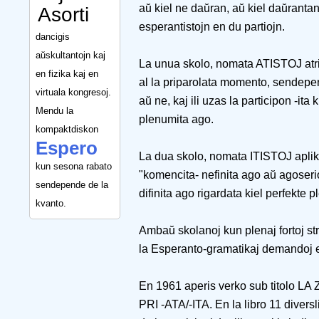
aŭ kiel ne daŭran, aŭ kiel daŭrantan,
Asorti
esperantistojn en du partiojn.
dancigis
aŭskultantojn kaj
La unua skolo, nomata ATISTOJ atri
en fizika kaj en
al la priparolata momento, sendepen
virtuala kongresoj.
aŭ ne, kaj ili uzas la participon -it
Mendu la
plenumita ago.
kompaktdiskon
Espero
La dua skolo, nomata ITISTOJ aplika
kun sesona rabato
"komencita- nefinita ago aŭ agoserio
sendepende de la
difinita ago rigardata kiel perfekte
kvanto.
Ambaŭ skolanoj kun plenaj fortoj streb
la Esperanto-gramatikaj demandoj en 
En 1961 aperis verko sub tito
PRI -ATA/-ITA. En la libro 11 divers