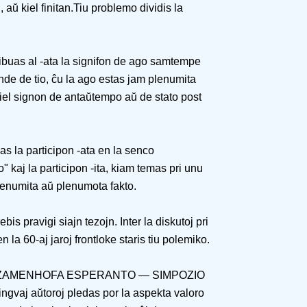
 aŭ kiel finitan.Tiu problemo dividis la
buas al -ata la signifon de ago samtempe
de de tio, ĉu la ago estas jam plenumita
a kiel signon de antaŭtempo aŭ de stato post
s la participon -ata en la senco
" kaj la participon -ita, kiam temas pri unu
 plenumita aŭ plenumota fakto.
is pravigi siajn tezojn. Inter la diskutoj pri
la 60-aj jaroj frontloke staris tiu polemiko.
lo LA ZAMENHOFA ESPERANTO — SIMPOZIO
lingvaj aŭtoroj pledas por la aspekta valoro