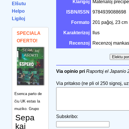
Klarigoj
Materialoj precipe 
Elŝutu
Helpo
ISBN/ISSN
9784939088698
Ligiloj
Formato
201 paĝoj, 23 cm
Karakterizoj
Ilus
SPECIALA
OFERTO!
Recenzoj
Recenzoj mankas
Via opinio pri
Raportoj el Japanio 
Via pritakso (ne pli ol 250 signoj, uzu
Esenca parto de
ĉiu UK estas la
muziko. Grupo
Sepa
Subskribo:
kaj