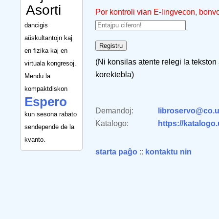
Asorti
Por kontroli vian E-lingvecon, bonv
dancigis
aŭskultantojn kaj
en fizika kaj en
(Ni konsilas atente relegi la tekston
virtuala kongresoj.
korektebla)
Mendu la
kompaktdiskon
Espero
Demandoj:
libroservo@co.u
kun sesona rabato
Katalogo:
https://katalogo
sendepende de la
kvanto.
starta paĝo
::
kontaktu nin