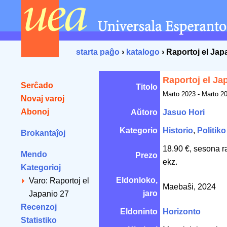
starta paĝo
›
katalogo
› Raportoj el Jap
Raportoj el Ja
Serĉado
Titolo
Marto 2023 - Marto 2
Novaj varoj
Abonoj
Aŭtoro
Jasuo Hori
Kategorio
Historio
,
Politiko
Brokantaĵoj
18.90 €, sesona r
Mendo
Prezo
ekz.
Kategorioj
Eldonloko,
Varo: Raportoj el
Maebaŝi, 2024
jaro
Japanio 27
Recenzoj
Eldoninto
Horizonto
Statistiko