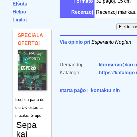
Formato
32 paĝoj, 15 cm
Elŝutu
Helpo
Recenzoj
Recenzoj mankas.
Ligiloj
SPECIALA
Via opinio pri
Esperanto Nøglen
OFERTO!
Demandoj:
libroservo@co.u
Katalogo:
https://katalogo
starta paĝo
::
kontaktu nin
Esenca parto de
ĉiu UK estas la
muziko. Grupo
Sepa
kaj