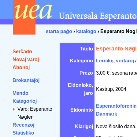
starta paĝo
›
katalogo
› Esperanto Nøg
Esperanto Nøg
Titolo
Serĉado
Novaj varoj
Kategorio
Lerniloj, vortaroj
Abonoj
Prezo
3.00 €, sesona rab
Brokantaĵoj
Eldonloko,
Kastrup, 2004
Mendo
jaro
Kategorioj
Esperantoforenin
Varo: Esperanto
Eldoninto
Danmark
Nøglen
Recenzoj
Klarigoj
Nova ŝlosilo dana.
Statistiko