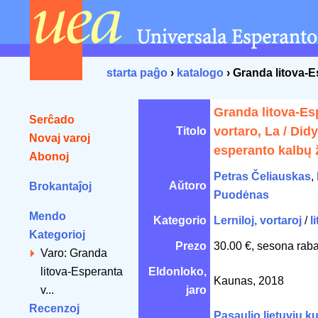
starta paĝo
›
katalogo
› Granda litova-E
Granda litova-Es
Serĉado
vortaro, La / Didy
Titolo
Novaj varoj
esperanto kalbų
Abonoj
Petras Čeliauskas
,
Aŭtoro
Brokantaĵoj
Puodėnas
Mendo
Kategorio
Lerniloj, vortaroj
/
l
Kategorioj
Prezo
30.00 €, sesona raba
Varo: Granda
litova-Esperanta
Eldonloko,
Kaunas, 2018
v...
jaro
Recenzoj
Pasaulio lietuvių ku