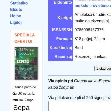
Eldoninto
Statistiko
mokslo ir švietimo 
Elŝutu
Ampleksa unudirekta 
Helpo
Klarigoj
multe da ekzemploj.
Ligiloj
ISBN/ISSN
9786098167375
SPECIALA
Formato
818 paĝoj, 22 cm
OFERTO!
Karakterizoj
Bind
Recenzoj
Recenzoj mankas.
Via opinio pri
Granda litova-Esperan
Esenca parto de
kalbų žodynas
ĉiu UK estas la
Via pritakso (ne pli ol 250 signoj, uzu
muziko. Grupo
Sepa