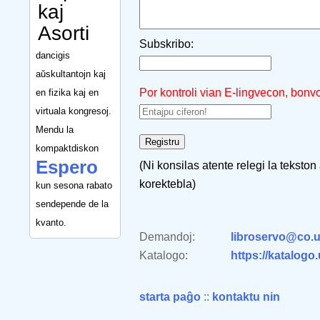
kaj
Asorti
Subskribo:
dancigis
aŭskultantojn kaj
Por kontroli vian E-lingvecon, bonv
en fizika kaj en
virtuala kongresoj.
Mendu la
kompaktdiskon
Espero
(Ni konsilas atente relegi la tekston
korektebla)
kun sesona rabato
sendepende de la
kvanto.
Demandoj:
libroservo@co.u
Katalogo:
https://katalogo
starta paĝo
::
kontaktu nin