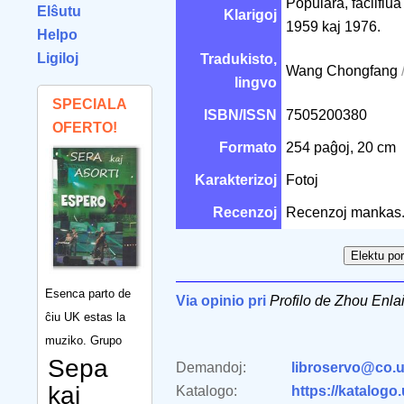
Populara, facilflua
Elŝutu
Klarigoj
1959 kaj 1976.
Helpo
Ligiloj
Tradukisto,
Wang Chongfang
lingvo
SPECIALA
ISBN/ISSN
7505200380
OFERTO!
Formato
254 paĝoj, 20 cm
Karakterizoj
Fotoj
Recenzoj
Recenzoj mankas
Esenca parto de
Via opinio pri
Profilo de Zhou Enla
ĉiu UK estas la
muziko. Grupo
Sepa
Demandoj:
libroservo@co.u
kaj
Katalogo:
https://katalogo