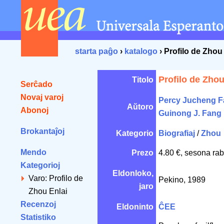
starta paĝo
›
katalogo
› Profilo de Zhou
Profilo de Zhou
Titolo
Serĉado
Novaj varoj
Percy Jucheng 
Aŭtoro
Abonoj
Guinong J. Fang
Brokantaĵoj
Kategorio
Biografiaj
/
Zhou
Mendo
Prezo
4.80 €, sesona rab
Kategorioj
Eldonloko,
Varo: Profilo de
Pekino, 1989
jaro
Zhou Enlai
Recenzoj
Eldoninto
ĈEE
Statistiko