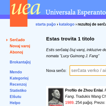
starta paĝo
›
katalogo
› rezultoj de ser
Estas trovita 1 titolo
Serĉado
Novaj varoj
Estis serĉataj ĉiuj varoj, inkluzive 
Abonoj
nomata "Lucy Guinong J. Fang"
Brokantaĵoj
Nova serĉo:
Mendo
Kategorioj
Recenzoj
Profilo de Zhou Enlai
.
Statistiko
Fang
. Tradukis Wang C
Elŝutu
1989
.
254 paĝoj
.
Prezo:
Helpo