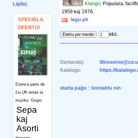
Klarigo:
Populara, facilfl
Ligiloj
1959 kaj 1976.
SPECIALA
legu pli
OFERTO!
ekz.
Demandoj:
libroservo@co.u
Katalogo:
https://katalogo
Esenca parto de
starta paĝo
::
kontaktu nin
ĉiu UK estas la
muziko. Grupo
Sepa
kaj
Asorti
dancigis