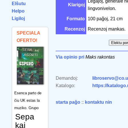
Legaĵoj, ĝenerale nef
Elŝutu
Klarigoj
lingvonivelon.
Helpo
Ligiloj
Formato
100 paĝoj, 21 cm
Recenzoj
Recenzoj mankas.
SPECIALA
OFERTO!
Via opinio pri
Maks rakontas
Demandoj:
libroservo@co.u
Katalogo:
https://katalogo
Esenca parto de
ĉiu UK estas la
starta paĝo
::
kontaktu nin
muziko. Grupo
Sepa
kaj