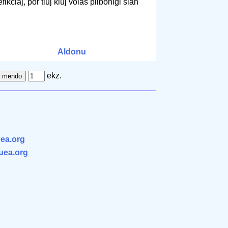
ikciaj, por tiuj kiuj volas plibonigi sian
Aldonu
ekz.
ea.org
.uea.org