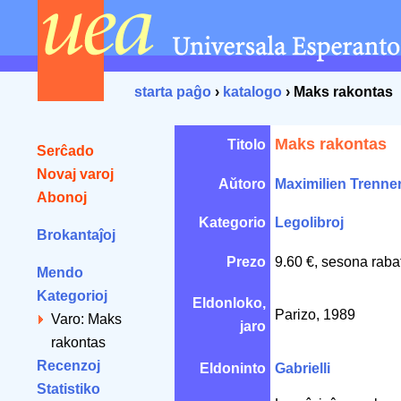
starta paĝo
›
katalogo
› Maks rakontas
Maks rakontas
Titolo
Serĉado
Novaj varoj
Aŭtoro
Maximilien Trenne
Abonoj
Kategorio
Legolibroj
Brokantaĵoj
Prezo
9.60 €, sesona raba
Mendo
Kategorioj
Eldonloko,
Parizo, 1989
Varo: Maks
jaro
rakontas
Recenzoj
Eldoninto
Gabrielli
Statistiko