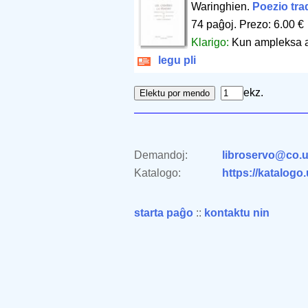
Waringhien.
Poezio tra
74 paĝoj
.
Prezo: 6.00 €
Klarigo:
Kun ampleksa an
legu pli
ekz.
Demandoj:
libroservo@co.u
Katalogo:
https://katalogo
starta paĝo
::
kontaktu nin