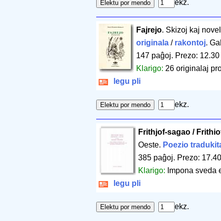
ekz.
Fajrejo
. Skizoj kaj nove
originala
/
rakontoj
. Ga
147 paĝoj
.
Prezo: 12.30
Klarigo:
26 originalaj pro
legu pli
ekz.
Frithjof-sagao / Frithi
Oeste.
Poezio tradukit
385 paĝoj
.
Prezo: 17.40
Klarigo:
Impona sveda 
legu pli
ekz.