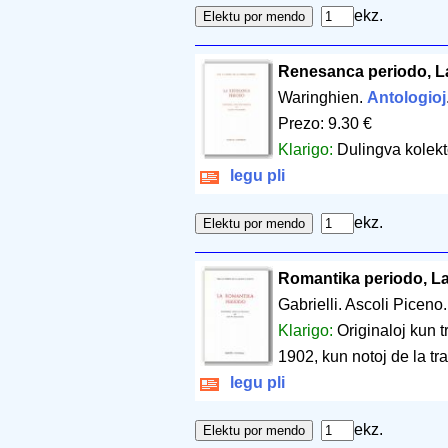
ekz.
Renesanca periodo, L
Waringhien.
Antologioj
Prezo: 9.30 €
Klarigo:
Dulingva kolekt
legu pli
ekz.
Romantika periodo, L
Gabrielli. Ascoli Piceno
Klarigo:
Originaloj kun t
1902, kun notoj de la tr
legu pli
ekz.