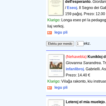
dell'esperanto
.
Giordan
/
Eseoj
. Il Segno dei Ga
159 paĝoj
.
Prezo: 12.00
Klarigo:
Longa eseo pri la pedagog
liaj verkoj.
legu pli
ekz.
(Nehavebla)
Kunikloj d
Giovanna Sarandrea
. T
infanlibroj
. Gabrielli. A
Prezo: 14.40 €
Klarigo:
Vilaĝa rakonto, kiu instruas
legu pli
Leteroj el mia muelejo