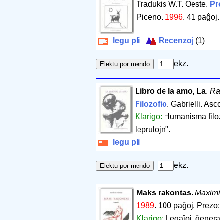
Tradukis W.T. Oeste.
Pr
Piceno.
1996
.
41 paĝoj
legu pli
Recenzoj
(1)
ekz.
Libro de la amo, La
.
Ra
Filozofio
. Gabrielli. Asc
Klarigo:
Humanisma filoz
leprulojn".
legu pli
ekz.
Maks rakontas
.
Maximi
1989
.
100 paĝoj
.
Prezo:
Klarigo:
Legaĵoj, ĝeneral