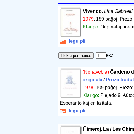
Vivendo
.
Lina Gabrielli
1979
.
189 paĝoj
.
Prezo:
Klarigo:
Originalaj poemo
legu pli
ekz.
(Nehavebla)
Ĝardeno de
originala
/
Prozo traduk
1978
.
109 paĝoj
.
Prezo:
Klarigo:
Plejado 9. Aŭto
Esperanto kaj en la itala.
legu pli
Ĥimeroj, La / Les Chi