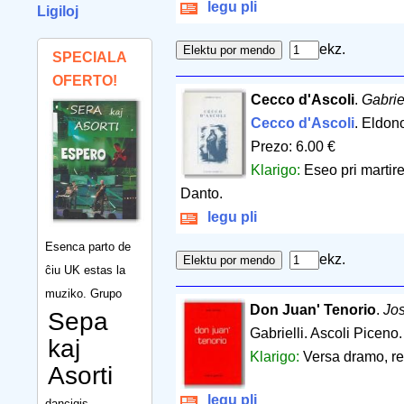
legu pli
Ligiloj
ekz.
SPECIALA
OFERTO!
Cecco d'Ascoli
.
Gabri
Cecco d'Ascoli
. Eldon
Prezo: 6.00 €
Klarigo:
Eseo pri martir
Danto.
legu pli
Esenca parto de
ekz.
ĉiu UK estas la
muziko. Grupo
Don Juan' Tenorio
.
Jos
Sepa
Gabrielli. Ascoli Piceno
kaj
Klarigo:
Versa dramo, rel
Asorti
legu pli
dancigis