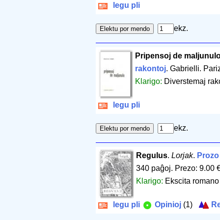
legu pli
ekz.
Pripensoj de maljunul
rakontoj
. Gabrielli. Par
Klarigo:
Diverstemaj rako
legu pli
ekz.
Regulus
.
Lorjak
.
Prozo 
340 paĝoj
.
Prezo: 9.00 
Klarigo:
Ekscita romano 
legu pli
Opinioj
(1)
Re