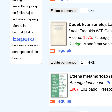
aŭskultantojn kaj
ekz.
en fizika kaj en
virtuala kongresoj.
Dudek kvar sonetoj, La
Mendu la
Labé
. Tradukis W.T. Oes
kompaktdiskon
Espero
Piceno.
1975
.
73 paĝoj
.
Klarigo:
Mondfama verko 
kun sesona rabato
legu pli
sendepende de la
kvanto.
ekz.
Eterna metamorfozo / 
Amerigo Iannacone
.
Po
1987
.
101 paĝoj
.
Prezo:
legu pli