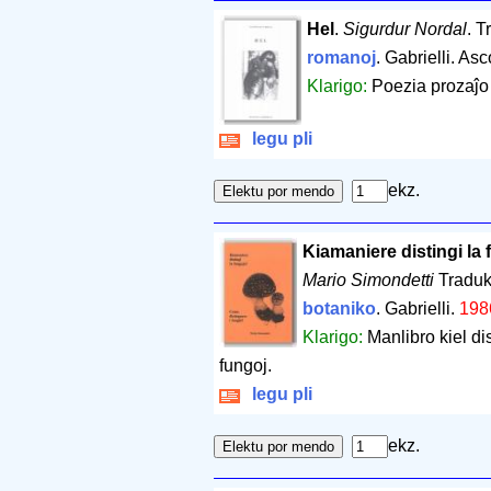
Hel
.
Sigurdur Nordal
. T
romanoj
. Gabrielli. As
Klarigo:
Poezia prozaĵo
legu pli
ekz.
Kiamaniere distingi la
Mario Simondetti
Traduki
botaniko
. Gabrielli.
198
Klarigo:
Manlibro kiel di
fungoj.
legu pli
ekz.