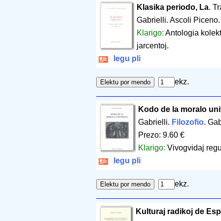
Klasika periodo, La
. T
Gabrielli. Ascoli Piceno
Klarigo:
Antologia kolekt
jarcentoj.
legu pli
ekz.
Kodo de la moralo uni
Gabrielli.
Filozofio
. Gab
Prezo: 9.60 €
Klarigo:
Vivogvidaj regul
legu pli
ekz.
Kulturaj radikoj de Espe