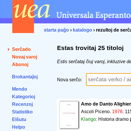
starta paĝo
›
katalogo
› rezultoj de ser
Estas trovitaj 25 titoloj
Serĉado
Novaj varoj
Estis serĉataj ĉiuj varoj, inkluzive d
Abonoj
Brokantaĵoj
Nova serĉo:
Mendo
Kategorioj
Amo de Danto Alighieri
Recenzoj
Ascoli Piceno.
1978
.
11
Statistiko
Klarigo:
Historia dramo p
Elŝutu
Helpo