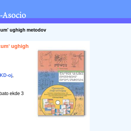
cum' ughigh metodov
cum' ughigh
KD-oj
,
bato ekde 3