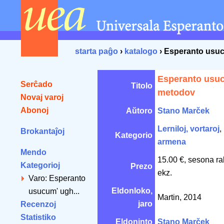
starta paĝo
›
katalogo
› Esperanto usu
Esperanto usu
Serĉado
Titolo
metodov
Novaj varoj
Abonoj
Aŭtoro
Stano Marček
Lerniloj, vortaroj
,
Brokantaĵoj
Kategorio
armena
Mendo
15.00 €, sesona ra
Kategorioj
Prezo
ekz.
Varo: Esperanto
Eldonloko,
usucum' ugh...
Martin, 2014
jaro
Recenzoj
Statistiko
Eldoninto
Stano Marček