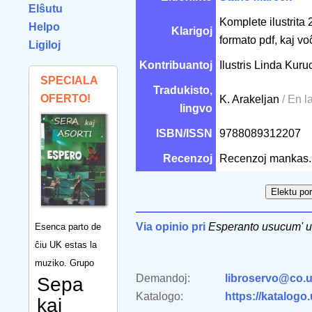
Elŝutu
Komplete ilustrita
Helpo
Klarigoj
formato pdf, kaj vo
Ligiloj
Kontribuantoj
Ilustris Linda Kur
SPECIALA
Tradukisto,
OFERTO!
K. Arakeljan
/ En 
lingvo
ISBN/ISSN
9788089312207
Recenzoj
Recenzoj mankas.
Via opinio pri
Esperanto usucum' 
Esenca parto de
ĉiu UK estas la
muziko. Grupo
Demandoj:
libroservo@co.u
Sepa
Katalogo:
https://katalogo
kaj