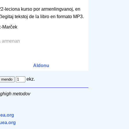
 22-leciona kurso por armenlingvanoj, en
ĉlegitaj tekstoj de la libro en formato MP3.
uc-Marček
la armenan
Aldonu
ekz.
ughigh metodov
ea.org
.uea.org