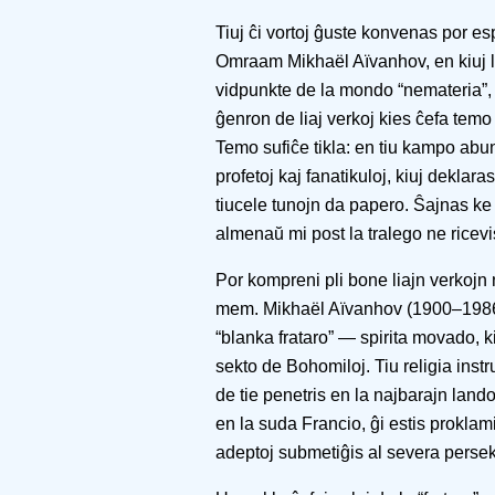
Tiuj ĉi vortoj ĝuste konvenas por esp
Omraam Mikhaël Aïvanhov, en kiuj li 
vidpunkte de la mondo “nemateria”, n
ĝenron de liaj verkoj kies ĉefa temo 
Temo sufiĉe tikla: en tiu kampo abu
profetoj kaj fanatikuloj, kiuj deklar
tiucele tunojn da papero. Ŝajnas ke 
almenaŭ mi post la tralego ne ricevi
Por kompreni pli bone liajn verkojn n
mem. Mikhaël Aïvanhov (1900–1986)
“blanka frataro” — spirita movado, 
sekto de Bohomiloj. Tiu religia instr
de tie penetris en la najbarajn lando
en la suda Francio, ĝi estis proklamit
adeptoj submetiĝis al severa perse