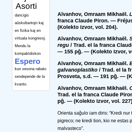
Asorti
Aïvanhov, Omraam Mikhaël.
L
dancigis
franca Claude Piron. — Fréju
aŭskultantojn kaj
(Kolekto Izvor, vol. 204).
en fizika kaj en
Aïvanhov, Omraam Mikhaël.
virtuala kongresoj.
regu
/ Trad. el la franca Clau
Mendu la
— 155 pĝ. — (Kolekto Izvor, vo
kompaktdiskon
Espero
Aïvanhov, Omraam Mikhaël.
E
kun sesona rabato
galvanoplastiko
/ Trad. el la 
Prosveta, s.d. — 191 pĝ. — (Ko
sendepende de la
kvanto.
Aïvanhov, Omraam Mikhaël.
O
Trad. el la franca Claude Pir
pĝ. — (Kolekto Izvor, vol. 227)
Orienta saĝulo iam diris: “Kredi nur 
pigreco; ne kredi tion, kio ne estas
malvasteco”.