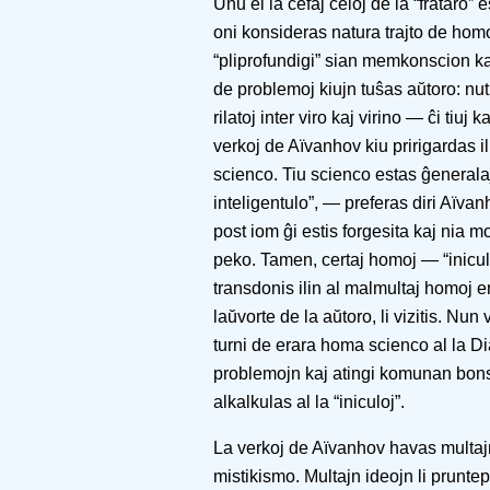
Unu el la ĉefaj celoj de la “frataro”
oni konsideras natura trajto de hom
“pliprofundigi” sian memkonscion kaj
de problemoj kiujn tuŝas aŭtoro: nut
rilatoj inter viro kaj virino — ĉi tiuj 
verkoj de Aïvanhov kiu pririgardas il
scienco. Tiu scienco estas ĝeneralaj
inteligentulo”, — preferas diri Aïv
post iom ĝi estis forgesita kaj nia
peko. Tamen, certaj homoj — “inicul
transdonis ilin al malmultaj homoj en 
laŭvorte de la aŭtoro, li vizitis. N
turni de erara homa scienco al la Di
problemojn kaj atingi komunan bonst
alkalkulas al la “iniculoj”.
La verkoj de Aïvanhov havas multa
mistikismo. Multajn ideojn li prunt