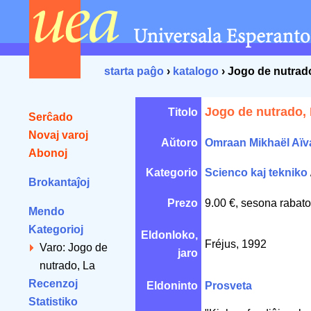
starta paĝo
›
katalogo
› Jogo de nutrad
Jogo de nutrado,
Titolo
Serĉado
Novaj varoj
Aŭtoro
Omraan Mikhaël Aï
Abonoj
Kategorio
Scienco kaj tekniko
Brokantaĵoj
Prezo
9.00 €, sesona rabato
Mendo
Kategorioj
Eldonloko,
Fréjus, 1992
Varo: Jogo de
jaro
nutrado, La
Recenzoj
Eldoninto
Prosveta
Statistiko