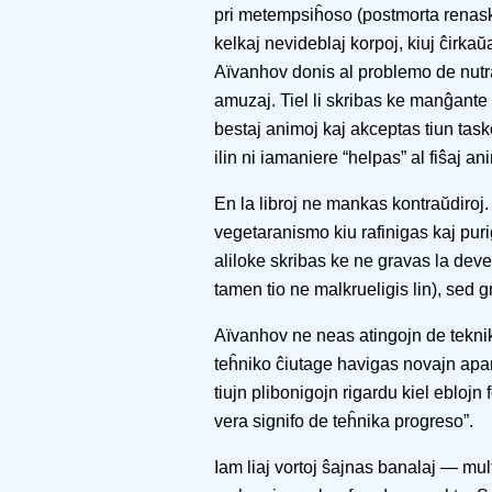
pri metempsiĥoso (postmorta renask
kelkaj nevideblaj korpoj, kiuj ĉirka
Aïvanhov donis al problemo de nutrado
amuzaj. Tiel li skribas ke manĝant
bestaj animoj kaj akceptas tiun task
ilin ni iamaniere “helpas” al fiŝaj an
En la libroj ne mankas kontraŭdiroj
vegetaranismo kiu rafinigas kaj pur
aliloke skribas ke ne gravas la dev
tamen tio ne malkrueligis lin), sed
Aïvanhov ne neas atingojn de teknik
teĥniko ĉiutage havigas novajn apar
tiujn plibonigojn rigardu kiel eblojn 
vera signifo de teĥnika progreso”.
Iam liaj vortoj ŝajnas banalaj — mult