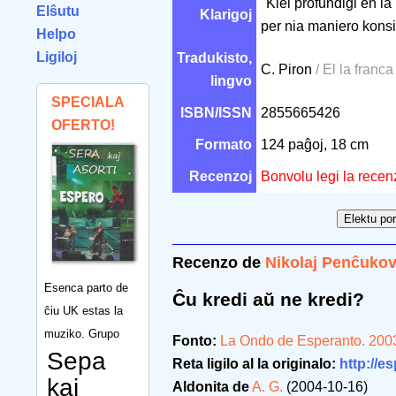
"Kiel profundiĝi en la
Elŝutu
Klarigoj
per nia maniero konsid
Helpo
Ligiloj
Tradukisto,
C. Piron
/ El la franca
lingvo
SPECIALA
ISBN/ISSN
2855665426
OFERTO!
Formato
124 paĝoj, 18 cm
Recenzoj
Bonvolu legi la recen
Recenzo de
Nikolaj Penĉuko
Esenca parto de
Ĉu kredi aŭ ne kredi?
ĉiu UK estas la
muziko. Grupo
Fonto:
La Ondo de Esperanto. 200
Sepa
Reta ligilo al la originalo:
http://e
kaj
Aldonita de
A. G.
(2004-10-16)