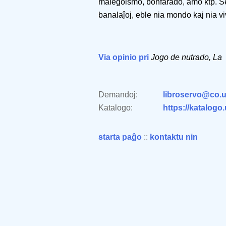
malegoismo, bonfarado, amo ktp. Sed 
banalaĵoj, eble nia mondo kaj nia viv
Via opinio pri
Jogo de nutrado, La
Demandoj:
libroservo@co.u
Katalogo:
https://katalogo
starta paĝo
::
kontaktu nin