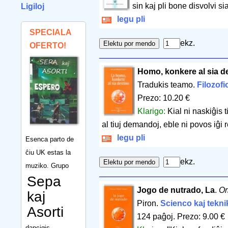
sin kaj pli bone disvolvi si
Ligiloj
legu pli
SPECIALA
ekz.
OFERTO!
Homo, konkere al sia de
Tradukis teamo.
Filozofi
Prezo: 10.20 €
Klarigo:
Kial ni naskiĝis 
al tiuj demandoj, eble ni povos iĝi 
legu pli
Esenca parto de
ĉiu UK estas la
ekz.
muziko. Grupo
Sepa
Jogo de nutrado, La
.
Om
kaj
Piron.
Scienco kaj tekni
Asorti
124 paĝoj
.
Prezo: 9.00 €
dancigis