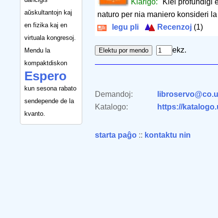
Klarigo:
"Kiel profundiĝi e
aŭskultantojn kaj
naturo per nia maniero konsideri la
en fizika kaj en
legu pli
Recenzoj
(1)
virtuala kongresoj.
ekz.
Mendu la
kompaktdiskon
Espero
kun sesona rabato
Demandoj:
libroservo@co.u
sendepende de la
Katalogo:
https://katalogo
kvanto.
starta paĝo
::
kontaktu nin