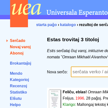
starta paĝo
›
katalogo
› rezultoj de ser
Estas trovitaj 3 titoloj
Serĉado
Novaj varoj
Estis serĉataj ĉiuj varoj, inkluzive 
Abonoj
nomata "Omraan Mikhaël Aïvanhov
Brokantaĵoj
Nova serĉo:
Mendo
Kategorioj
Recenzoj
Feliĉu, eblas!
Omraan Mik
Statistiko
Fréjus.
1996
.
28 paĝoj
.
Pr
Elŝutu
Klarigo:
Mallongaj tekstoj 
Helpo