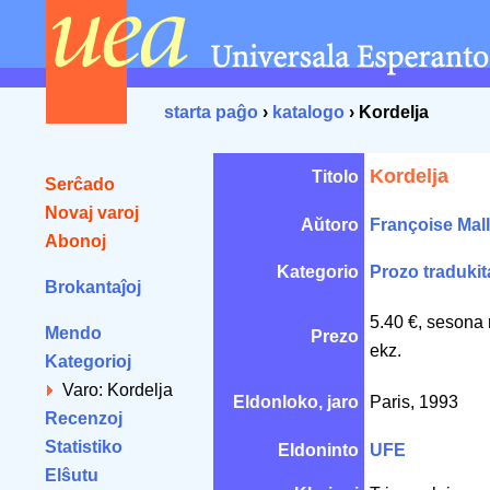
starta paĝo
›
katalogo
› Kordelja
Kordelja
Titolo
Serĉado
Novaj varoj
Aŭtoro
Françoise Mall
Abonoj
Kategorio
Prozo tradukit
Brokantaĵoj
5.40 €, sesona 
Mendo
Prezo
ekz.
Kategorioj
Varo: Kordelja
Eldonloko, jaro
Paris, 1993
Recenzoj
Statistiko
Eldoninto
UFE
Elŝutu