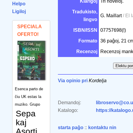
Klarigoj
Tri noveloj.
Helpo
Ligiloj
Tradukisto,
G. Maillart
/ El 
lingvo
SPECIALA
ISBN/ISSN
07757698(!)
OFERTO!
Formato
36 paĝoj, 21 c
Recenzoj
Recenzoj mank
Via opinio pri
Kordelja
Esenca parto de
ĉiu UK estas la
Demandoj:
libroservo@co.u
muziko. Grupo
Katalogo:
https://katalogo
Sepa
kaj
starta paĝo
::
kontaktu nin
Asorti