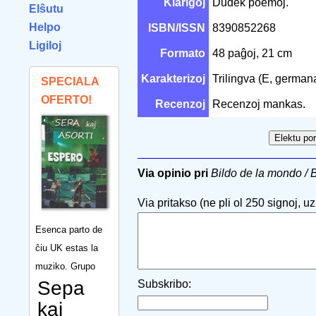
Klarigoj
Dudek poemoj.
Elŝutu
Helpo
ISBN/ISSN
8390852268
Ligiloj
Formato
48 paĝoj, 21 cm
Karakterizoj
Trilingva (E, german
SPECIALA
OFERTO!
Recenzoj
Recenzoj mankas.
Via opinio pri
Bildo de la mondo / B
Via pritakso (ne pli ol 250 signoj, uzu
Esenca parto de
ĉiu UK estas la
muziko. Grupo
Sepa
Subskribo:
kaj