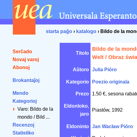
starta paĝo
›
katalogo
› Bildo de la mond
Bildo de la mondo
Serĉado
Titolo
Welt / Obraz świa
Novaj varoj
Abonoj
Aŭtoro
Julia Pióro
Brokantaĵoj
Kategorio
Poezio originala
Mendo
Prezo
1.50 €, sesona rabat
Kategorioj
Eldonloko,
Varo: Bildo de la
Piastów, 1992
jaro
mondo / Bild ...
Recenzoj
Eldoninto
Jan Wacław Pióro
Statistiko