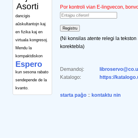
Asorti
Por kontroli vian E-lingvecon, bonv
dancigis
aŭskultantojn kaj
en fizika kaj en
(Ni konsilas atente relegi la tekston
virtuala kongresoj.
korektebla)
Mendu la
kompaktdiskon
Espero
Demandoj:
libroservo@co.u
kun sesona rabato
Katalogo:
https://katalogo
sendepende de la
kvanto.
starta paĝo
::
kontaktu nin