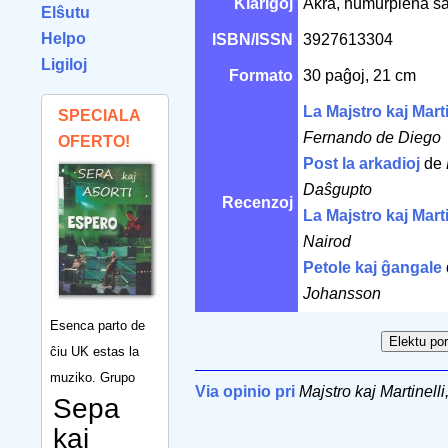
Klarigoj
Akra, humurplena sati
Elŝutu
Helpo
ISBN/ISSN
3927613304
Ligiloj
Formato
30 paĝoj, 21 cm
La Majstro kaj Marti
SPECIALA
Fernando de Diego
OFERTO!
Post la arkadioj
de
Daŝgupto
Recenzoj
La Majstro kaj Marti
Nairod
Petole kaj ĝangale
Johansson
Esenca parto de
ĉiu UK estas la
muziko. Grupo
Via opinio pri
Majstro kaj Martinelli
Sepa
kaj