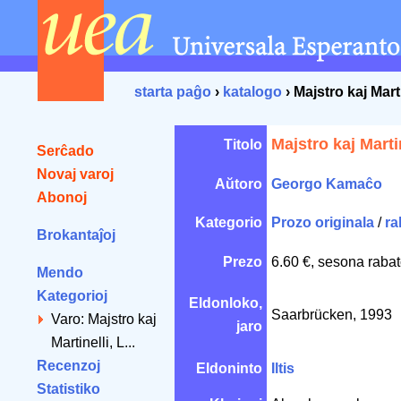
starta paĝo
›
katalogo
› Majstro kaj Marti
Majstro kaj Martin
Titolo
Serĉado
Novaj varoj
Aŭtoro
Georgo Kamaĉo
Abonoj
Kategorio
Prozo originala
/
ra
Brokantaĵoj
Prezo
6.60 €, sesona rabat
Mendo
Kategorioj
Eldonloko,
Saarbrücken, 1993
Varo: Majstro kaj
jaro
Martinelli, L...
Recenzoj
Eldoninto
Iltis
Statistiko