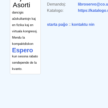
Asorti
Demandoj:
libroservo@co.u
Katalogo:
https://katalogo
dancigis
aŭskultantojn kaj
starta paĝo
::
kontaktu nin
en fizika kaj en
virtuala kongresoj.
Mendu la
kompaktdiskon
Espero
kun sesona rabato
sendepende de la
kvanto.