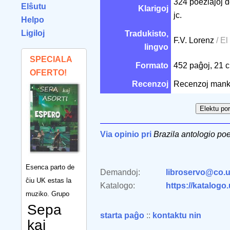
324 poeziaĵoj de
Elŝutu
Klarigoj
jc.
Helpo
Ligiloj
Tradukisto,
F.V. Lorenz
/ El
lingvo
SPECIALA
Formato
452 paĝoj, 21
OFERTO!
Recenzoj
Recenzoj mank
Via opinio pri
Brazila antologio po
Esenca parto de
Demandoj:
libroservo@co.u
ĉiu UK estas la
Katalogo:
https://katalogo
muziko. Grupo
Sepa
starta paĝo
::
kontaktu nin
kaj