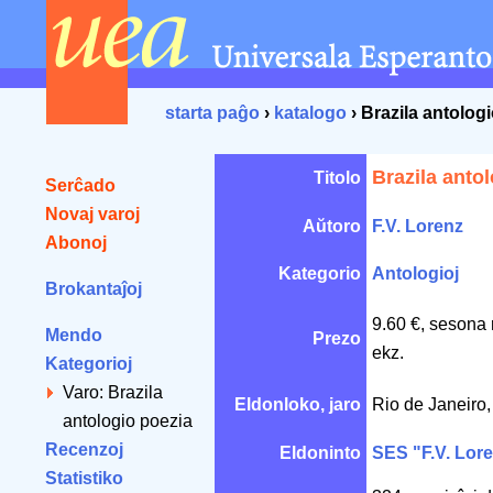
starta paĝo
›
katalogo
› Brazila antolog
Brazila anto
Titolo
Serĉado
Novaj varoj
Aŭtoro
F.V. Lorenz
Abonoj
Kategorio
Antologioj
Brokantaĵoj
9.60 €, sesona 
Mendo
Prezo
ekz.
Kategorioj
Varo: Brazila
Eldonloko, jaro
Rio de Janeiro
antologio poezia
Recenzoj
Eldoninto
SES "F.V. Lor
Statistiko