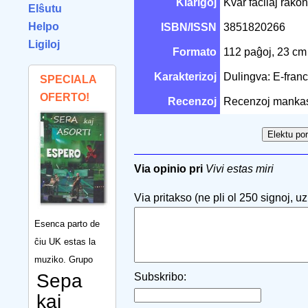
Klarigoj
Kvar facilaj rakon
Elŝutu
Helpo
ISBN/ISSN
3851820266
Ligiloj
Formato
112 paĝoj, 23 c
Karakterizoj
Dulingva: E-fran
SPECIALA
OFERTO!
Recenzoj
Recenzoj manka
Via opinio pri
Vivi estas miri
Via pritakso (ne pli ol 250 signoj, uzu
Esenca parto de
ĉiu UK estas la
muziko. Grupo
Sepa
Subskribo:
kaj