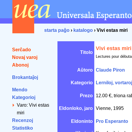
starta paĝo
›
katalogo
› Vivi estas miri
Vivi estas miri
Serĉado
Titolo
Lectures pour débuta
Novaj varoj
Abonoj
Aŭtoro
Claude Piron
Brokantaĵoj
Kategorio
Lerniloj, vortaro
Mendo
Prezo
12.00 €, triona r
Kategorioj
Varo: Vivi estas
Eldonloko, jaro
Vienne, 1995
miri
Recenzoj
Eldoninto
Pro Esperanto
Statistiko