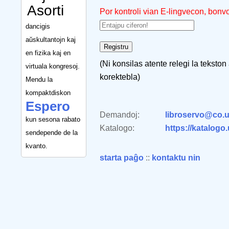
Asorti
Por kontroli vian E-lingvecon, bonv
dancigis
aŭskultantojn kaj
en fizika kaj en
(Ni konsilas atente relegi la tekston
virtuala kongresoj.
korektebla)
Mendu la
kompaktdiskon
Espero
Demandoj:
libroservo@co.u
kun sesona rabato
Katalogo:
https://katalogo
sendepende de la
kvanto.
starta paĝo
::
kontaktu nin