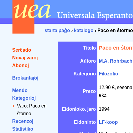
starta paĝo
›
katalogo
› Paco en ŝtormo
Paco en ŝto
Titolo
Serĉado
Novaj varoj
Aŭtoro
M.A. Rohrbach
Abonoj
Kategorio
Filozofio
Brokantaĵoj
12.90 €, sesona
Mendo
Prezo
ekz.
Kategorioj
Varo: Paco en
Eldonloko, jaro
1994
ŝtormo
Recenzoj
Eldoninto
LF-koop
Statistiko