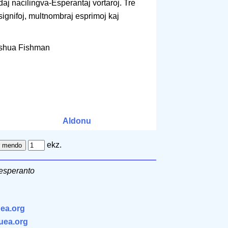
daj nacilingva-Esperantaj vortaroj. Tre
signifoj, multnombraj esprimoj kaj
oshua Fishman
m
Aldonu
ekz.
-esperanto
ea.org
.uea.org