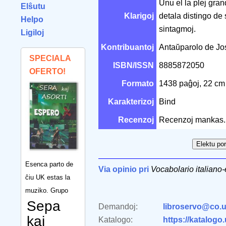
Unu el la plej gran
Elŝutu
Klarigoj
detala distingo de 
Helpo
sintagmoj.
Ligiloj
Kontribuantoj
Antaŭparolo de J
SPECIALA
ISBN/ISSN
8885872050
OFERTO!
Formato
1438 paĝoj, 22 c
Karakterizoj
Bind
Recenzoj
Recenzoj mankas.
Esenca parto de
Via opinio pri
Vocabolario italiano
ĉiu UK estas la
muziko. Grupo
Sepa
Demandoj:
libroservo@co.u
kaj
Katalogo:
https://katalogo