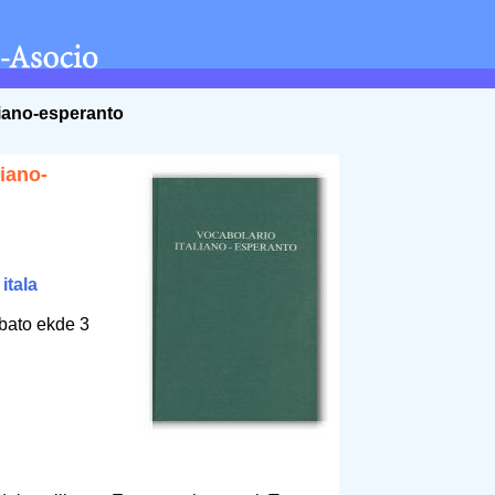
liano-esperanto
liano-
/
itala
bato ekde 3