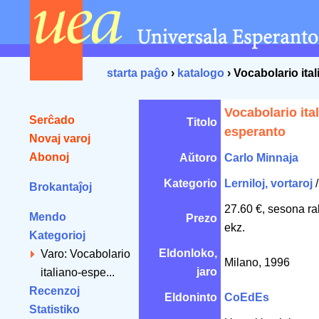
starta paĝo
›
katalogo
› Vocabolario ita
Vocabolario ita
Serĉado
Titolo
esperanto
Novaj varoj
Abonoj
Aŭtoro
Carlo Minnaja
Kategorio
Lerniloj, vortaroj
Brokantaĵoj
27.60 €, sesona ra
Mendo
Prezo
ekz.
Kategorioj
Eldonloko,
Varo: Vocabolario
Milano, 1996
jaro
italiano-espe...
Recenzoj
Eldoninto
CoEdEs
Statistiko