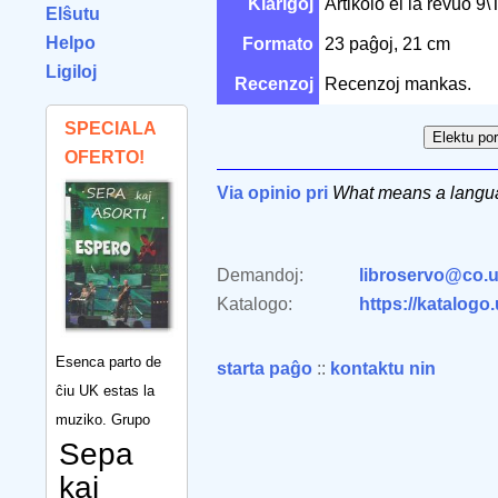
Klarigoj
Artikolo el la revuo 9\
Elŝutu
Helpo
Formato
23 paĝoj, 21 cm
Ligiloj
Recenzoj
Recenzoj mankas.
SPECIALA
OFERTO!
Via opinio pri
What means a langua
Demandoj:
libroservo@co.u
Katalogo:
https://katalogo
Esenca parto de
starta paĝo
::
kontaktu nin
ĉiu UK estas la
muziko. Grupo
Sepa
kaj