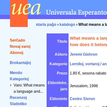
starta paĝo
›
katalogo
› What means a l
What means a lan
Serĉado
Titolo
how does it belon
Novaj varoj
Abonoj
Aŭtoro
Jeremi Gishron
Brokantaĵoj
Kategorio
Lerniloj, vortaroj
/
an
Mendo
Prezo
1.80 €, sesona rabato
Kategorioj
Eldonloko,
Varo: What means
Jerusalem, 1996
jaro
a language and...
Recenzoj
Eldoninto
Centro Sivron
Statistiko