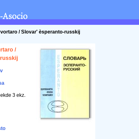
vortaro / Slovar' èsperanto-russkij
taro /
russkij
ov
sa
 ekde 3 ekz.
sto