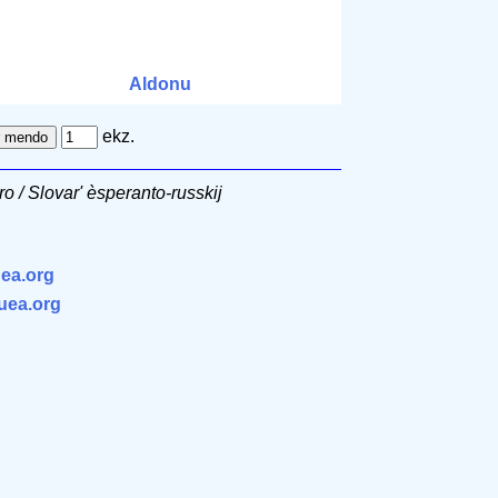
Aldonu
ekz.
o / Slovar' èsperanto-russkij
ea.org
.uea.org