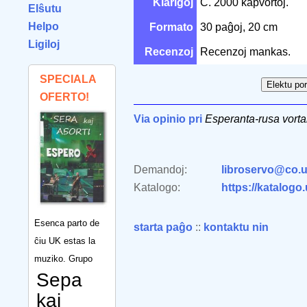
Klarigoj
Ĉ. 2000 kapvortoj.
Elŝutu
Helpo
Formato
30 paĝoj, 20 cm
Ligiloj
Recenzoj
Recenzoj mankas.
SPECIALA
OFERTO!
Via opinio pri
Esperanta-rusa vortar
Demandoj:
libroservo@co.u
Katalogo:
https://katalogo
Esenca parto de
starta paĝo
::
kontaktu nin
ĉiu UK estas la
muziko. Grupo
Sepa
kaj