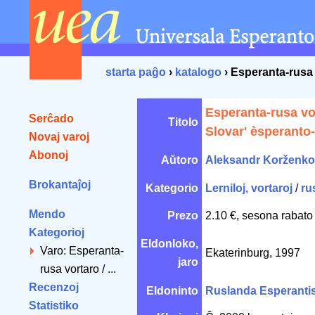
starta paĝo
›
katalogo
› Esperanta-rusa 
Esperanta-rusa vor
Serĉado
Titolo
Slovar' èsperanto-
Novaj varoj
Abonoj
Aŭtoro
Aleksandr Korženk
Brokantaĵoj
Kategorio
Lerniloj, vortaroj
/
ru
Mendo
Prezo
2.10 €, sesona rabato
Kategorioj
Eldonloko,
Varo: Esperanta-
Ekaterinburg, 1997
jaro
rusa vortaro / ...
Recenzoj
Eldoninto
Ruslanda Esperanti
Statistiko