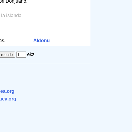
pri Donjuano.
l la islanda
m
as.
Aldonu
ekz.
ea.org
.uea.org