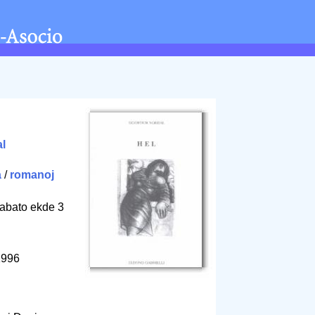
l
a
/
romanoj
rabato ekde 3
 1996