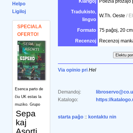
Klarigoj
Poezia prozaĵo 
Helpo
Ligiloj
Tradukisto,
W.Th. Oeste
/ E
lingvo
SPECIALA
Formato
75 paĝoj, 20 c
OFERTO!
Recenzoj
Recenzoj mank
Via opinio pri
Hel
Esenca parto de
Demandoj:
libroservo@co.u
ĉiu UK estas la
Katalogo:
https://katalogo
muziko. Grupo
Sepa
starta paĝo
::
kontaktu nin
kaj
Asorti