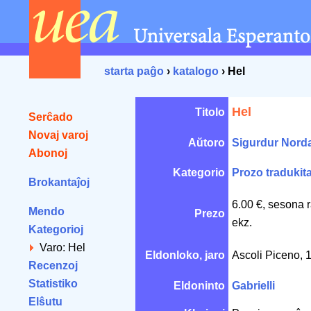
starta paĝo
›
katalogo
› Hel
Hel
Titolo
Serĉado
Novaj varoj
Aŭtoro
Sigurdur Norda
Abonoj
Kategorio
Prozo tradukit
Brokantaĵoj
6.00 €, sesona 
Mendo
Prezo
ekz.
Kategorioj
Varo: Hel
Eldonloko, jaro
Ascoli Piceno,
Recenzoj
Statistiko
Eldoninto
Gabrielli
Elŝutu