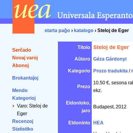
starta paĝo
›
katalogo
› Steloj de Eger
Steloj de Eger
Titolo
Serĉado
Novaj varoj
Aŭtoro
Géza Gárdonyi
Abonoj
Kategorio
Prozo tradukita
/
Brokantaĵoj
10.50 €, sesona ra
Prezo
Mendo
ekz.
Kategorioj
Eldonloko,
Varo: Steloj de
Budapest, 2012
jaro
Eger
Recenzoj
Eldoninto
HEA
Statistiko