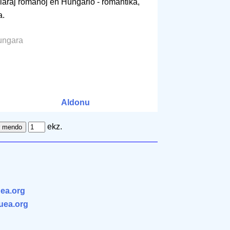
ularaj romanoj en Hungario - romantika,
a.
hungara
Aldonu
ekz.
ea.org
.uea.org