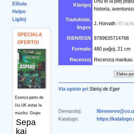
Unu el la plej pop
Elŝutu
Klarigoj
historia, aventuroz
Helpo
Ligiloj
Tradukisto,
J. Horvath
/ El la 
lingvo
SPECIALA
ISBN/ISSN
9789635714766
OFERTO!
Formato
480 paĝoj, 21 cm
Recenzoj
Recenzoj mankas.
Via opinio pri
Steloj de Eger
Esenca parto de
ĉiu UK estas la
Demandoj:
libroservo@co.u
muziko. Grupo
Katalogo:
https://katalogo
Sepa
kaj