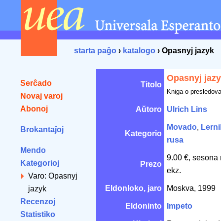
starta paĝo
›
katalogo
› Opasnyj jazyk
Opasnyj jaz
Serĉado
Titolo
Kniga o presledova
Novaj varoj
Abonoj
Aŭtoro
Ulrich Lins
Movado
,
Lerni
Brokantaĵoj
Kategorio
rusa
Mendo
9.00 €, sesona 
Kategorioj
Prezo
ekz.
Varo: Opasnyj
Eldonloko, jaro
Moskva, 1999
jazyk
Recenzoj
Eldoninto
Impeto
Statistiko