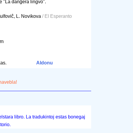
e "La danĝera lingvo".
Vulfoviĉ, L. Novikova
/ El Esperanto
 cm
as.
Aldonu
 havebla!
lstara libro. La tradukintoj estas bonegaj
torio.