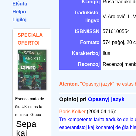
Klarigoj
Rusa traduko d
Elŝutu
Helpo
Tradukisto,
V. Aroloviĉ, L. 
Ligiloj
lingvo
ISBN/ISSN
5716100554
SPECIALA
Formato
574 paĝoj, 20
OFERTO!
Karakterizoj
Ilus
Recenzoj
Recenzoj mank
Atenton
, "Opasnyj jazyk" ne estas
Opinioj pri
Opasnyj jazyk
Esenca parto de
ĉiu UK estas la
Boris Kolker
(2004-04-16):
muziko. Grupo
Tre kompetente farita traduko de la e
Sepa
esperantistoj kaj konantoj de ĝia his
kaj