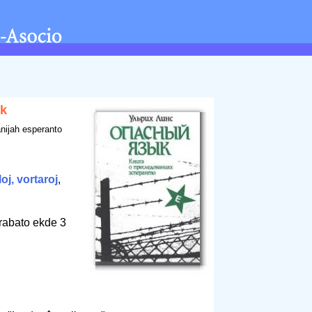
yk
nijah esperanto
loj, vortaroj
,
rabato ekde 3