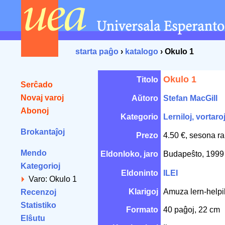
starta paĝo
›
katalogo
› Okulo 1
Okulo 1
Titolo
Serĉado
Novaj varoj
Aŭtoro
Stefan MacGill
Abonoj
Kategorio
Lerniloj, vortaro
Brokantaĵoj
Prezo
4.50 €, sesona ra
Mendo
Eldonloko, jaro
Budapeŝto, 199
Kategorioj
Eldoninto
ILEI
Varo: Okulo 1
Klarigoj
Amuza lern-helpil
Recenzoj
Statistiko
Formato
40 paĝoj, 22 cm
Elŝutu