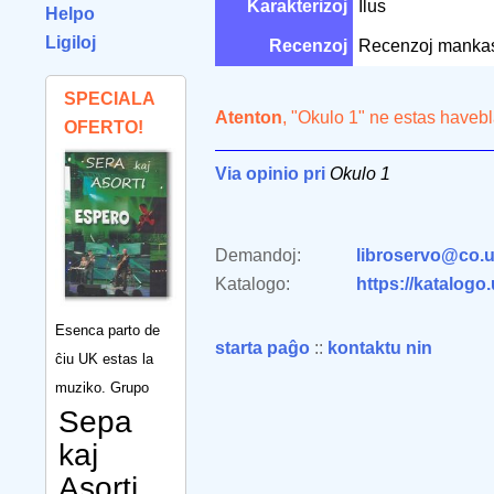
Karakterizoj
Ilus
Helpo
Ligiloj
Recenzoj
Recenzoj manka
SPECIALA
Atenton
, "Okulo 1" ne estas havebl
OFERTO!
Via opinio pri
Okulo 1
Demandoj:
libroservo@co.u
Katalogo:
https://katalogo
Esenca parto de
starta paĝo
::
kontaktu nin
ĉiu UK estas la
muziko. Grupo
Sepa
kaj
Asorti