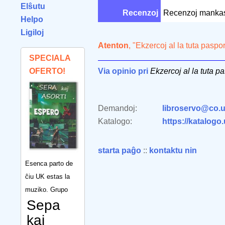
Elŝutu
Recenzoj
Recenzoj manka
Helpo
Ligiloj
Atenton
, "Ekzercoj al la tuta paspo
SPECIALA
OFERTO!
Via opinio pri
Ekzercoj al la tuta p
Demandoj:
libroservo@co.u
Katalogo:
https://katalogo
starta paĝo
::
kontaktu nin
Esenca parto de
ĉiu UK estas la
muziko. Grupo
Sepa
kaj