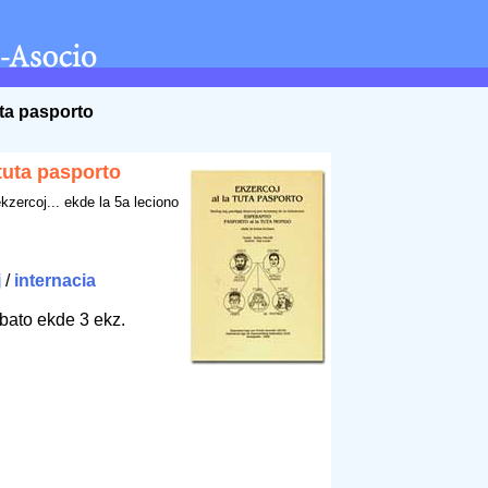
uta pasporto
 tuta pasporto
ekzercoj... ekde la 5a leciono
j
/
internacia
bato ekde 3 ekz.
9