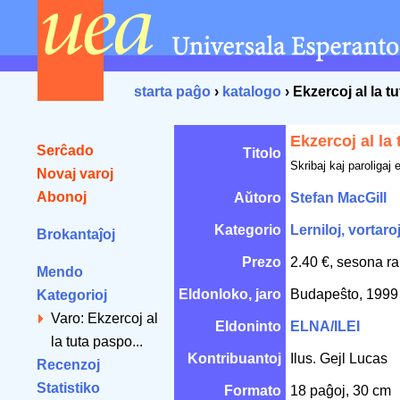
starta paĝo
›
katalogo
› Ekzercoj al la t
Ekzercoj al la
Serĉado
Titolo
Skribaj kaj paroligaj 
Novaj varoj
Abonoj
Aŭtoro
Stefan MacGill
Kategorio
Lerniloj, vortaro
Brokantaĵoj
Prezo
2.40 €, sesona ra
Mendo
Eldonloko, jaro
Budapeŝto, 199
Kategorioj
Varo: Ekzercoj al
Eldoninto
ELNA/ILEI
la tuta paspo...
Kontribuantoj
Ilus. Gejl Lucas
Recenzoj
Statistiko
Formato
18 paĝoj, 30 cm