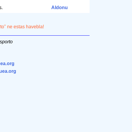
s.
Aldonu
rto" ne estas havebla!
asporto
ea.org
.uea.org