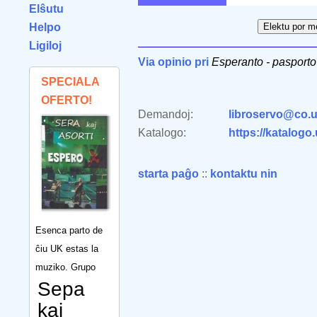
Elŝutu
Helpo
Ligiloj
Via opinio pri
Esperanto - pasporto
SPECIALA
OFERTO!
Demandoj:
libroservo@co.u
Katalogo:
https://katalogo
starta paĝo
::
kontaktu nin
Esenca parto de
ĉiu UK estas la
muziko. Grupo
Sepa
kaj