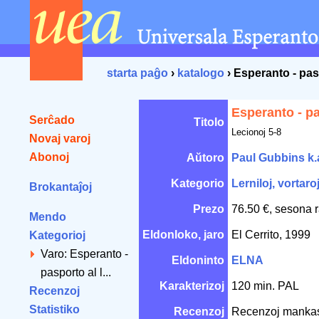
starta paĝo
›
katalogo
› Esperanto - pas
Esperanto - pa
Serĉado
Titolo
Lecionoj 5-8
Novaj varoj
Abonoj
Aŭtoro
Paul Gubbins k.
Kategorio
Lerniloj, vortaro
Brokantaĵoj
Prezo
76.50 €, sesona 
Mendo
Eldonloko, jaro
El Cerrito, 1999
Kategorioj
Varo: Esperanto -
Eldoninto
ELNA
pasporto al l...
Karakterizoj
120 min. PAL
Recenzoj
Statistiko
Recenzoj
Recenzoj manka