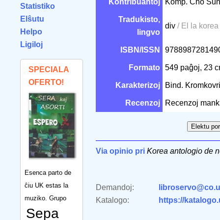
Kontribuantoj
Komp. Cho Sun
Statistiko
Elŝutu
Tradukisto,
div
/ El la korea
Helpo
lingvo
Ligiloj
ISBN/ISSN
978898728149
Formato
549 paĝoj, 23 
SPECIALA
OFERTO!
Karakterizoj
Bind. Kromkovr
Recenzoj
Recenzoj mank
Via opinio pri
Korea antologio de n
Esenca parto de
ĉiu UK estas la
Demandoj:
libroservo@co.u
muziko. Grupo
Katalogo:
https://katalogo
Sepa