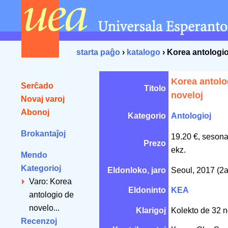
starta paĝo
›
katalogo
› Korea antologio
Korea antolo
Serĉado
Titolo
noveloj
Novaj varoj
Abonoj
Kategorio
Antologioj
Brokantaĵoj
19.20 €, sesona
Prezo
ekz.
Mendo
Kategorioj
Eldonloko, jaro
Seoul, 2017 (2a
Varo: Korea
Eldoninto
KEA
antologio de
novelo...
Klarigoj
Kolekto de 32 n
Recenzoj