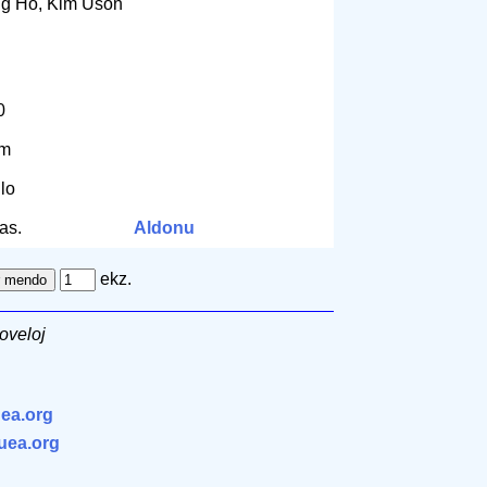
g Ho, Kim Uson
0
cm
ilo
as.
Aldonu
ekz.
oveloj
ea.org
.uea.org