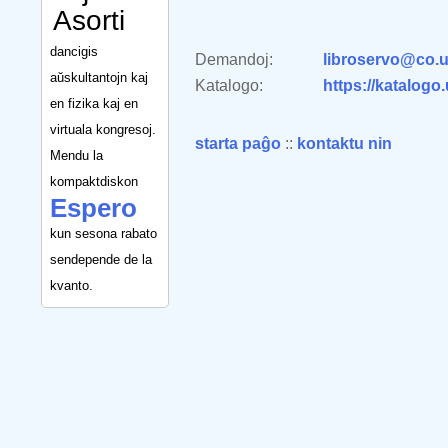
Asorti
dancigis
Demandoj:
libroservo@co.u
aŭskultantojn kaj
Katalogo:
https://katalogo
en fizika kaj en
virtuala kongresoj.
starta paĝo
::
kontaktu nin
Mendu la
kompaktdiskon
Espero
kun sesona rabato
sendepende de la
kvanto.