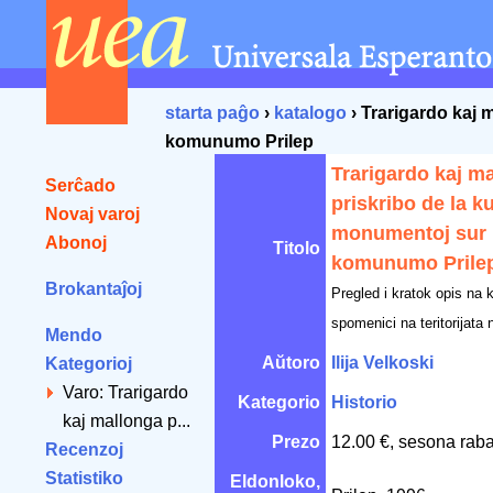
starta paĝo
›
katalogo
› Trarigardo kaj m
komunumo Prilep
Trarigardo kaj m
Serĉado
priskribo de la ku
Novaj varoj
monumentoj sur l
Abonoj
Titolo
komunumo Prile
Brokantaĵoj
Pregled i kratok opis na k
spomenici na teritorijata 
Mendo
Aŭtoro
Ilija Velkoski
Kategorioj
Varo: Trarigardo
Kategorio
Historio
kaj mallonga p...
Prezo
12.00 €, sesona raba
Recenzoj
Statistiko
Eldonloko,