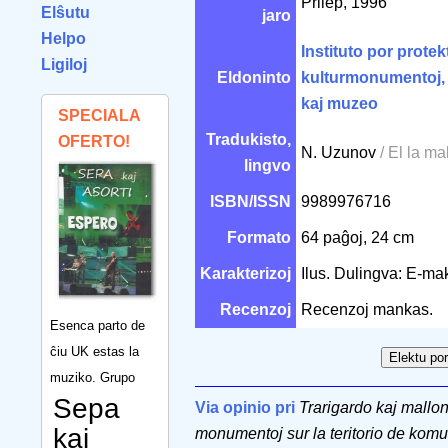
Prilep, 1996
Elŝutu
jaro
Helpo
Instituto por protek
Ligiloj
Eldoninto
kulturmonumentoj, n
kaj muzeo
SPECIALA
Tradukisto,
OFERTO!
N. Uzunov
/ El la m
lingvo
ISBN/ISSN
9989976716
Formato
64 paĝoj, 24 cm
Karakterizoj
Ilus. Dulingva: E-m
Recenzoj
Recenzoj mankas.
Esenca parto de
ĉiu UK estas la
muziko. Grupo
Sepa
Via opinio pri
Trarigardo kaj mallong
kaj
monumentoj sur la teritorio de kom