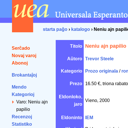
starta paĝo
›
katalogo
› Neniu ajn papili
Neniu ajn papilio
Titolo
Serĉado
Novaj varoj
Aŭtoro
Trevor Steele
Abonoj
Kategorio
Prozo originala
/
ro
Brokantaĵoj
Prezo
16.50 €, triona rabat
Mendo
Kategorioj
Eldonloko,
Vieno, 2000
Varo: Neniu ajn
jaro
papilio
Recenzoj
Eldoninto
IEM
Statistiko