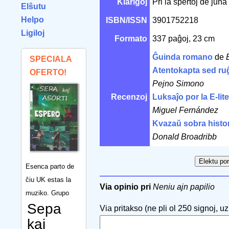
Klarigoj
Pri la spertoj de jun
Elŝutu
Helpo
ISBN/ISSN
3901752218
Ligiloj
Formato
337 paĝoj, 23 cm
Ĝuinda romano
de
SPECIALA
Atentokapta sed ru
OFERTO!
Pejno Simono
Recenzoj
Luksaĵo por la E-lit
Miguel Fernández
Kvazaŭ sobra histor
Donald Broadribb
Esenca parto de
ĉiu UK estas la
Via opinio pri
Neniu ajn papilio
muziko. Grupo
Sepa
Via pritakso (ne pli ol 250 signoj, uzu
kaj