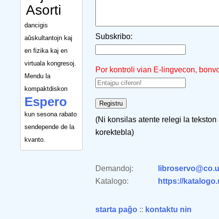
Asorti
dancigis
Subskribo:
aŭskultantojn kaj
en fizika kaj en
virtuala kongresoj.
Por kontroli vian E-lingvecon, bonv
Mendu la
kompaktdiskon
Espero
kun sesona rabato
(Ni konsilas atente relegi la tekston
sendepende de la
korektebla)
kvanto.
Demandoj:
libroservo@co.u
Katalogo:
https://katalogo
starta paĝo
::
kontaktu nin