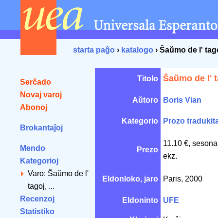
starta paĝo
›
katalogo
› Ŝaŭmo de l' tag
Ŝaŭmo de l' t
Titolo
Serĉado
Novaj varoj
Aŭtoro
Boris Vian
Abonoj
Kategorio
Prozo tradukit
Brokantaĵoj
11.10 €, sesona
Mendo
Prezo
ekz.
Kategorioj
Varo: Ŝaŭmo de l'
Eldonloko, jaro
Paris, 2000
tagoj, ...
Recenzoj
Eldoninto
UFE
Statistiko