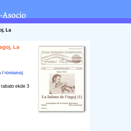
oj, La
agoj, La
a
/
romanoj
 rabato ekde 3