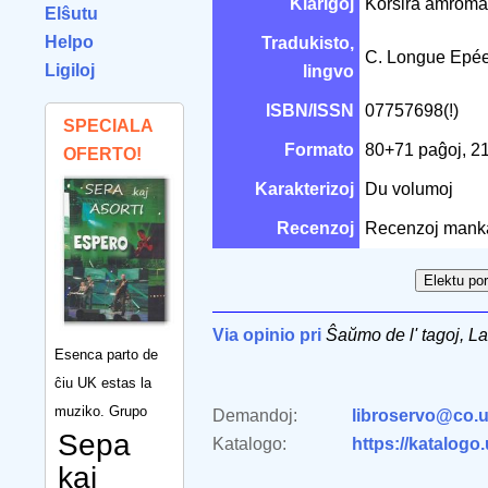
Klarigoj
Korŝira amroma
Elŝutu
Helpo
Tradukisto,
C. Longue Epé
Ligiloj
lingvo
ISBN/ISSN
07757698(!)
SPECIALA
Formato
80+71 paĝoj, 2
OFERTO!
Karakterizoj
Du volumoj
Recenzoj
Recenzoj mank
Via opinio pri
Ŝaŭmo de l' tagoj, La
Esenca parto de
ĉiu UK estas la
muziko. Grupo
Demandoj:
libroservo@co.u
Sepa
Katalogo:
https://katalogo
kaj