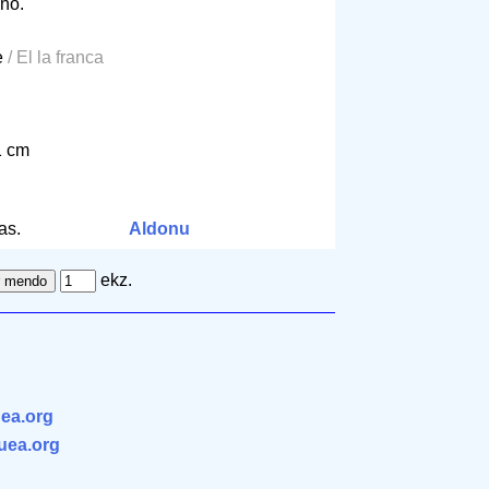
no.
e
/ El la franca
1 cm
as.
Aldonu
ekz.
ea.org
.uea.org