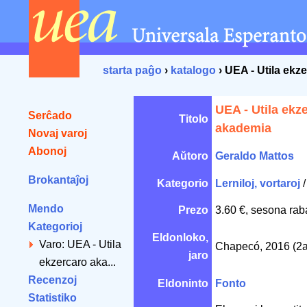
starta paĝo
›
katalogo
› UEA - Utila ekz
UEA - Utila ekz
Serĉado
Titolo
akademia
Novaj varoj
Abonoj
Aŭtoro
Geraldo Mattos
Brokantaĵoj
Kategorio
Lerniloj, vortaroj
Mendo
Prezo
3.60 €, sesona rab
Kategorioj
Eldonloko,
Varo: UEA - Utila
Chapecó, 2016 (2a
jaro
ekzercaro aka...
Recenzoj
Eldoninto
Fonto
Statistiko