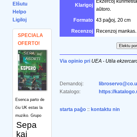
Ekzercoj kunmetita
Elŝutu
Klarigoj
aŭtoro.
Helpo
Ligiloj
Formato
43 paĝoj, 20 cm
Recenzoj
Recenzoj mankas.
SPECIALA
OFERTO!
Via opinio pri
UEA - Utila ekzerca
Demandoj:
libroservo@co.u
Katalogo:
https://katalogo
Esenca parto de
ĉiu UK estas la
starta paĝo
::
kontaktu nin
muziko. Grupo
Sepa
kaj