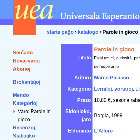
starta paĝo
›
katalogo
› Parole in gioco
Parole in gioco
Serĉado
Titolo
Falsi amici, curiosità, par
Novaj varoj
dell'esperanto
Abonoj
Aŭtoro
Marco Picasso
Brokantaĵoj
Kategorio
Lerniloj, vortaroj
,
L
Mendo
Prezo
10.80 €, sesona raba
Kategorioj
Varo: Parole in
Eldonloko,
Borgia, 1999
gioco
jaro
Recenzoj
Eldoninto
L'Alloro
Statistiko