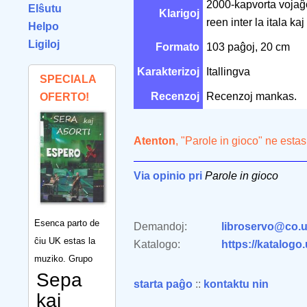
2000-kapvorta vojaĝo
Elŝutu
Klarigoj
reen inter la itala ka
Helpo
Ligiloj
Formato
103 paĝoj, 20 cm
Karakterizoj
Itallingva
SPECIALA
Recenzoj
Recenzoj mankas.
OFERTO!
Atenton
, "Parole in gioco" ne esta
Via opinio pri
Parole in gioco
Esenca parto de
Demandoj:
libroservo@co.u
ĉiu UK estas la
Katalogo:
https://katalogo
muziko. Grupo
Sepa
starta paĝo
::
kontaktu nin
kaj