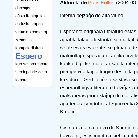
Aldonita de
Boris Kolker
(2004-03-
dancigis
Interna pejzaĝo de alia virino
aŭskultantojn kaj
en fizika kaj en
Esperanta originala literaturo estas 
virtuala kongresoj.
agrabla fakto, atestanta, ke nia kult
Mendu la
se ne estus evidente, ke pliparto de 
kompaktdiskon
Espero
malmultajn, sporadajn, aŭ ilia nivelo
konkludigi, ke, male, ankaŭ la intern
kun sesona rabato
precipe vira kaj la lingvo destinita 
sendepende de la
kreadon ... Sed, feliĉe, ekzistas esce
kvanto.
esperantlingva literaturo troviĝas a
malsuperas produktaĵojn de iliaj alis
apartenas, sendube, al Spomenka Šti
Kroatio.
Ĝis nun la fajna prozo de Spomenka 
travivaĵoj, estis montrita kiel la „int