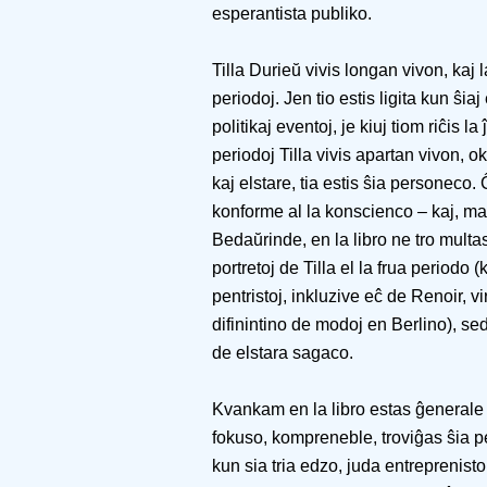
esperantista publiko.
Tilla Durieŭ vivis longan vivon, kaj 
periodoj. Jen tio estis ligita kun ŝiaj
politikaj eventoj, je kiuj tiom riĉis l
periodoj Tilla vivis apartan vivon, o
kaj elstare, tia estis ŝia personeco.
konforme al la konscienco – kaj, ma
Bedaŭrinde, en la libro ne tro multas 
portretoj de Tilla el la frua periodo 
pentristoj, inkluzive eĉ de Renoir, 
difinintino de modoj en Berlino), sed
de elstara sagaco.
Kvankam en la libro estas ĝenerale pr
fokuso, kompreneble, troviĝas ŝia pe
kun sia tria edzo, juda entreprenist