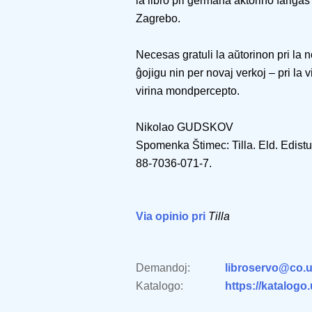
la libro pri germana aktorino fariĝas
Zagrebo.
Necesas gratuli la aŭtorinon pri la n
ĝojigu nin per novaj verkoj – pri la v
virina mondpercepto.
Nikolao GUDSKOV
Spomenka Štimec: Tilla. Eld. Edistu
88-7036-071-7.
Via opinio pri
Tilla
Demandoj:
libroservo@co.u
Katalogo:
https://katalogo