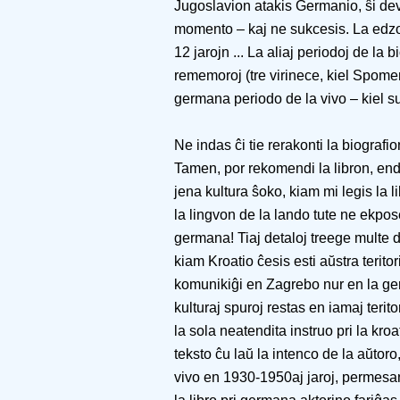
Jugoslavion atakis Germanio, ŝi devu
momento – kaj ne sukcesis. La edzo 
12 jarojn ... La aliaj periodoj de la 
rememoroj (tre virinece, kiel Spomen
germana periodo de la vivo – kiel suf
Ne indas ĉi tie rerakonti la biografio
Tamen, por rekomendi la libron, end
jena kultura ŝoko, kiam mi legis la li
la lingvon de la lando tute ne ekpos
germana! Tiaj detaloj treege multe di
kiam Kroatio ĉesis esti aŭstra teritor
komunikiĝi en Zagrebo nur en la germ
kulturaj spuroj restas en iamaj terito
la sola neatendita instruo pri la kroa
teksto ĉu laŭ la intenco de la aŭtoro
vivo en 1930-1950aj jaroj, permesan