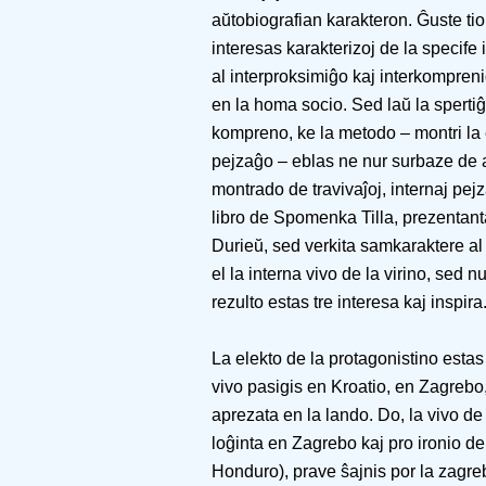
aŭtobiografian karakteron. Ĝuste tio 
interesas karakterizoj de la specife 
al interproksimiĝo kaj interkompren
en la homa socio. Sed laŭ la spertiĝo
kompreno, ke la metodo – montri la
pejzaĝo – eblas ne nur surbaze de 
montrado de travivaĵoj, internaj pejza
libro de Spomenka Tilla, prezentant
Durieŭ, sed verkita samkaraktere al a
el la interna vivo de la virino, sed n
rezulto estas tre interesa kaj inspira
La elekto de la protagonistino estas
vivo pasigis en Kroatio, en Zagrebo,
aprezata en la lando. Do, la vivo de
loĝinta en Zagrebo kaj pro ironio de
Honduro), prave ŝajnis por la zagre