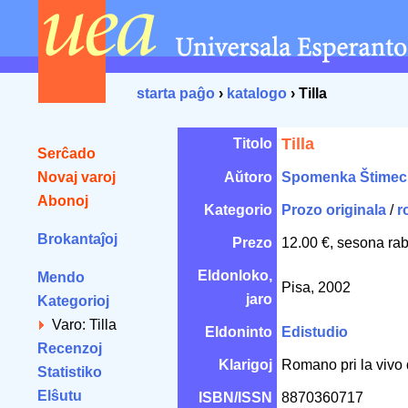
starta paĝo
›
katalogo
› Tilla
Tilla
Titolo
Serĉado
Novaj varoj
Aŭtoro
Spomenka Štimec
Abonoj
Kategorio
Prozo originala
/
r
Brokantaĵoj
Prezo
12.00 €, sesona rab
Eldonloko,
Mendo
Pisa, 2002
jaro
Kategorioj
Varo: Tilla
Eldoninto
Edistudio
Recenzoj
Klarigoj
Romano pri la vivo 
Statistiko
Elŝutu
ISBN/ISSN
8870360717