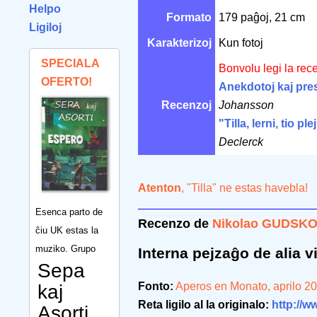
Helpo
Formato
179 paĝoj, 21 cm
Ligiloj
Karakterizoj
Kun fotoj
SPECIALA
Bonvolu legi la rec
OFERTO!
Anekdotoj kaj pre
Recenzoj
Johansson
"Tilla, lerni, tio pl
Declerck
Atenton
, "Tilla" ne estas havebla!
Esenca parto de
Recenzo de
Nikolao GUDSK
ĉiu UK estas la
muziko. Grupo
Interna pejzaĝo de alia v
Sepa
Fonto:
Aperos en Monato, aprilo 2
kaj
Reta ligilo al la originalo:
http://w
Asorti