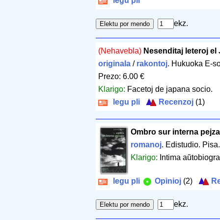
legu pli
ekz.
(Nehavebla)
Nesenditaj leteroj el
originala
/
rakontoj
. Hukuoka E-s
Prezo: 6.00 €
Klarigo:
Facetoj de japana socio.
legu pli
Recenzoj
(1)
Ombro sur interna pejz
romanoj
. Edistudio. Pisa
Klarigo:
Intima aŭtobiogra
legu pli
Opinioj
(2)
Re
ekz.