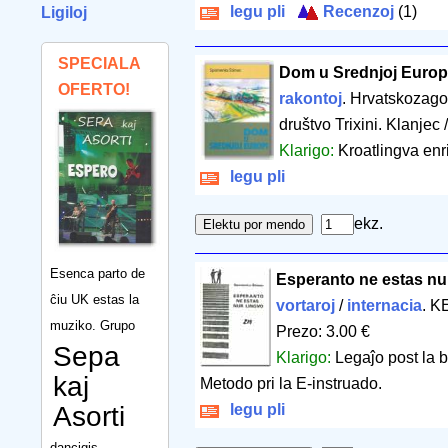
legu pli
Recenzoj
(1)
Ligiloj
SPECIALA
Dom u Srednjoj Europ
OFERTO!
rakontoj
. Hrvatskozago
društvo Trixini. Klanjec
Klarigo:
Kroatlingva enr
legu pli
ekz.
Esenca parto de
Esperanto ne estas nu
ĉiu UK estas la
vortaroj
/
internacia
. K
muziko. Grupo
Prezo: 3.00 €
Sepa
Klarigo:
Legaĵo post la b
kaj
Metodo pri la E-instruado.
Asorti
legu pli
dancigis