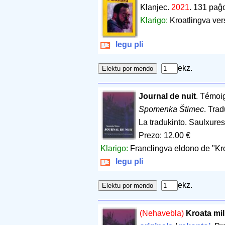
Klanjec.
2021
.
131 paĝo
Klarigo:
Kroatlingva ver
legu pli
ekz.
Journal de nuit
. Témoi
Spomenka Štimec
. Trad
La tradukinto. Saulxure
Prezo: 12.00 €
Klarigo:
Franclingva eldono de "Kroa
legu pli
ekz.
(Nehavebla)
Kroata mil