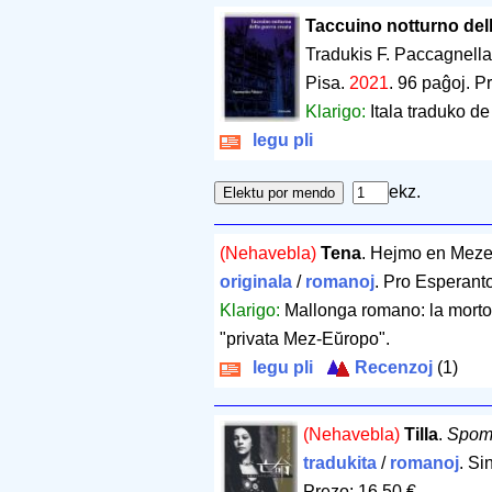
Taccuino notturno dell
Tradukis F. Paccagnell
Pisa.
2021
.
96 paĝoj
.
Pr
Klarigo:
Itala traduko de
legu pli
ekz.
(Nehavebla)
Tena
. Hejmo en Mez
originala
/
romanoj
. Pro Esperant
Klarigo:
Mallonga romano: la morto 
"privata Mez-Eŭropo".
legu pli
Recenzoj
(1)
(Nehavebla)
Tilla
.
Spom
tradukita
/
romanoj
. Si
Prezo: 16.50 €