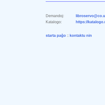
Demandoj:
libroservo@co.u
Katalogo:
https://katalogo
starta paĝo
::
kontaktu nin