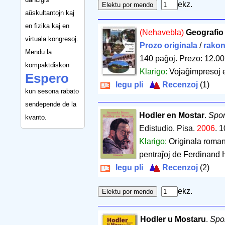
ekz.
aŭskultantojn kaj
en fizika kaj en
(Nehavebla)
Geografio
virtuala kongresoj.
Prozo originala
/
rakon
Mendu la
140 paĝoj
.
Prezo: 12.00
kompaktdiskon
Klarigo:
Vojaĝimpresoj e
Espero
legu pli
Recenzoj
(1)
kun sesona rabato
sendepende de la
Hodler en Mostar
.
Spo
kvanto.
Edistudio. Pisa.
2006
.
1
Klarigo:
Originala roman
pentraĵoj de Ferdinand H
legu pli
Recenzoj
(2)
ekz.
Hodler u Mostaru
.
Spo