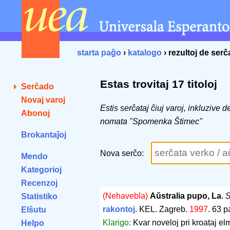
starta paĝo
›
katalogo
› rezultoj de ser
Estas trovitaj 17 titoloj
Serĉado
Novaj varoj
Estis serĉataj ĉiuj varoj, inkluzive 
Abonoj
nomata "Spomenka Štimec"
Brokantaĵoj
Nova serĉo:
Mendo
Kategorioj
Recenzoj
(Nehavebla)
Aŭstralia pupo, La
.
S
Statistiko
rakontoj
. KEL. Zagreb.
1997
.
63 p
Elŝutu
Klarigo:
Kvar noveloj pri kroataj elm
Helpo