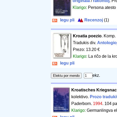
originala
/
rakontoj
. Pr
Klarigo:
Persona atesto p
legu pli
Recenzoj
(1)
Kroatia poezio
. Komp. 
Tradukis div.
Antologio
Prezo: 13.20 €
Klarigo:
La riĉo de la kr
legu pli
ekz.
Kroatisches Kriegsna
kolektivo.
Prozo traduki
Paderborn.
1994
.
104 pa
Klarigo:
Germanlingva eld