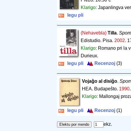
Klarigo:
Japanlingva ver
legu pli
(Nehavebla)
Tilla
.
Spom
Edistudio. Pisa.
2002
.
1
Klarigo:
Romano pri la vi
Durieux.
legu pli
Recenzoj
(3)
Vojaĝo al disiĝo
.
Spom
HEA. Budapeŝto.
1990
Klarigo:
Mallongaj proz
legu pli
Recenzoj
(1)
ekz.